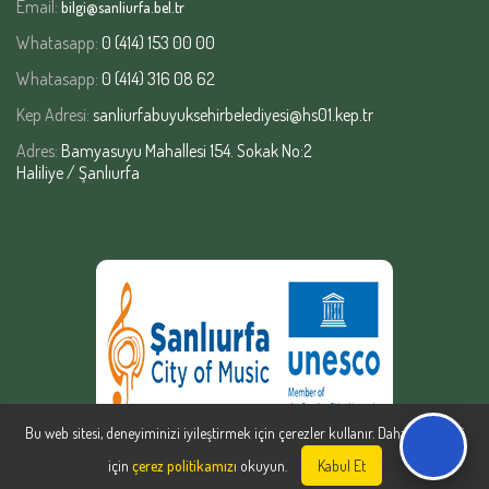
Email:
bilgi@sanliurfa.bel.tr
Whatasapp:
0 (414) 153 00 00
Whatasapp:
0 (414) 316 08 62
Kep Adresi:
sanliurfabuyuksehirbelediyesi@hs01.kep.tr
Adres:
Bamyasuyu Mahallesi 154. Sokak No:2
Haliliye / Şanlıurfa
Bu web sitesi, deneyiminizi iyileştirmek için çerezler kullanır. Daha fazla bilgi
için
çerez politikamızı
okuyun.
Kabul Et