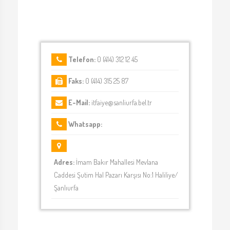
Telefon:
0 (414) 312 12 45
Faks:
0 (414) 315 25 87
E-Mail:
itfaiye@sanliurfa.bel.tr
Whatsapp:
Adres:
İmam Bakır Mahallesi Mevlana
Caddesi Şutim Hal Pazarı Karşısı No:1 Haliliye/
Şanlıurfa