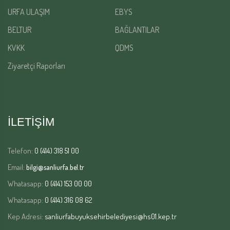
URFA ULAŞIM
EBYS
BELTUR
BAĞLANTILAR
KVKK
QDMS
Ziyaretçi Raporları
İLETİŞİM
Telefon:
0 (414) 318 51 00
Email:
bilgi@sanliurfa.bel.tr
Whatasapp:
0 (414) 153 00 00
Whatasapp:
0 (414) 316 08 62
Kep Adresi:
sanliurfabuyuksehirbelediyesi@hs01.kep.tr