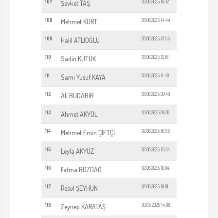
107
03.06.2025 16:32
Şevket TAŞ
108
03.06.2025 14:44
Mehmet KURT
109
03.06.2025 13:55
Halil ATLIOĞLU
110
03.06.2025 12:16
Sadin KÜTÜK
111
03.06.2025 11:48
Sami Yusuf KAYA
112
03.06.2025 09:40
Ali BUDABİR
113
03.06.2025 09:38
Ahmet AKYOL
114
02.06.2025 16:55
Mehmet Emin ÇİFTÇİ
115
02.06.2025 15:34
Leyla AKYÜZ
116
02.06.2025 10:04
Fatma BOZDAĞ
117
02.06.2025 10:01
Resul ŞEYHUN
118
30.05.2025 14:08
Zeynep KARATAŞ