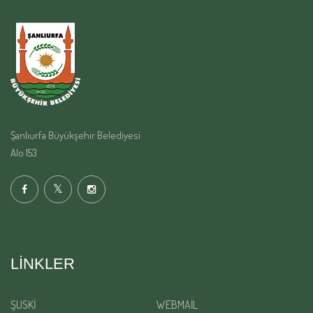
Şanlıurfa Büyükşehir Belediyesi
Alo 153
LINKLER
ŞUSKİ
WEBMAİL