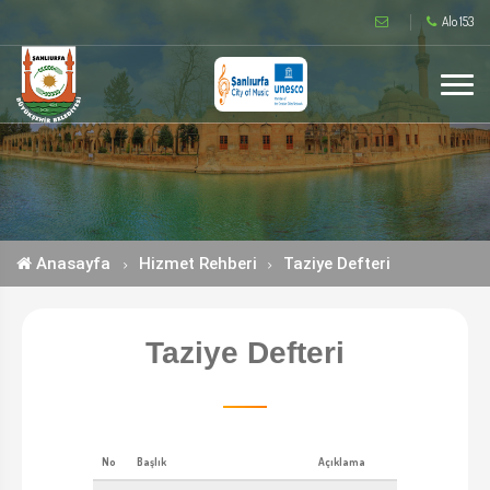
Alo 153
Anasayfa
Hizmet Rehberi
Taziye Defteri
Taziye Defteri
No
Başlık
Açıklama