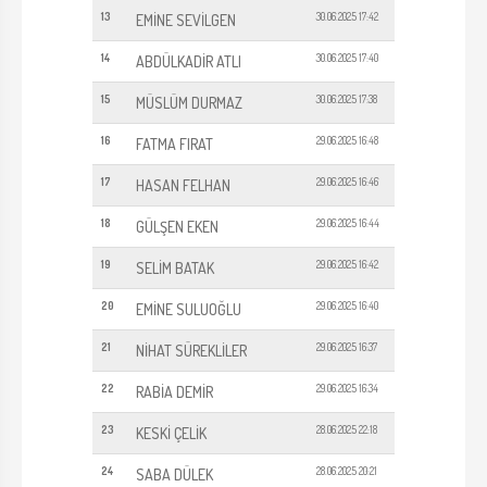
13
30.06.2025 17:42
EMİNE SEVİLGEN
14
30.06.2025 17:40
ABDÜLKADİR ATLI
15
30.06.2025 17:38
MÜSLÜM DURMAZ
16
29.06.2025 16:48
FATMA FIRAT
17
29.06.2025 16:46
HASAN FELHAN
18
29.06.2025 16:44
GÜLŞEN EKEN
19
29.06.2025 16:42
SELİM BATAK
20
29.06.2025 16:40
EMİNE SULUOĞLU
21
29.06.2025 16:37
NİHAT SÜREKLİLER
22
29.06.2025 16:34
RABİA DEMİR
23
28.06.2025 22:18
KESKİ ÇELİK
24
28.06.2025 20:21
SABA DÜLEK