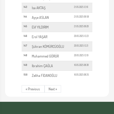
143
21.05.2025 12:16
İsa AKTAŞ
144
21.05.2025 09:58
Ayşe ASLAN
145
21.05.2025 09:28
Elif YILDIRIM
146
20.05.2025 12:23
Erol YAŞAR
147
20.05.2025 12:21
Şükran KÖMÜRCÜOĞLU
148
20.05.2025 12:19
Muhammed GÖRÜR
149
16.05.2025 08:38
İbrahim ÇAĞLA
150
16.05.2025 08:35
Zeliha FİDANOĞLU
« Previous
Next »