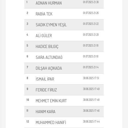
1
01.07.2025 21:30
ADNAN HURMAN
2
01.07.2025 21:26
RABİA TEK
3
01.07.2025 21:22
SADIK EYMEN YEŞİL
4
01.07.2025 21:20
ALİ GÜLER
5
01.07.2025 21:18
HADİCE BİLGİÇ
6
01.07.2025 21:16
SARA ALTUNDAĞ
7
01.07.2025 21:14
DİLŞAH AÇIKADA
8
30.06.2025 17:51
İSMAİL İPAR
9
30.06.2025 17:49
FERİDE FİRUZ
10
30.06.2025 17:48
MEHMET EMİN KURT
11
30.06.2025 17:46
HANIM KARA
12
30.06.2025 17:44
MUHAMMED HANİFİ