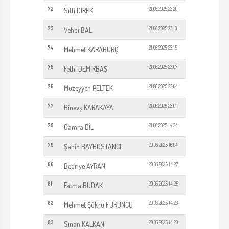
72
21.06.2025 23:20
Sıtti DİREK
73
21.06.2025 23:18
Vehbi BAL
74
21.06.2025 23:15
Mehmet KARABURÇ
75
21.06.2025 23:07
Fethi DEMİRBAŞ
76
21.06.2025 23:04
Müzeyyen PELTEK
77
21.06.2025 23:01
Binevş KARAKAYA
78
21.06.2025 14:34
Gamra DİL
79
20.06.2025 16:04
Şahin BAYBOSTANCI
80
20.06.2025 14:27
Bedriye AYRAN
81
20.06.2025 14:25
Fatma BUDAK
82
20.06.2025 14:23
Mehmet Şükrü FURUNCU
83
20.06.2025 14:20
Sinan KALKAN