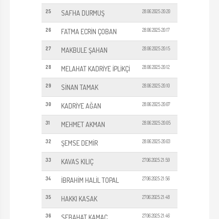
25
28.06.2025 20:20
SAFHA DURMUŞ
26
28.06.2025 20:17
FATMA ECRİN ÇOBAN
27
28.06.2025 20:15
MAKBULE ŞAHAN
28
28.06.2025 20:12
MELAHAT KADRİYE İPLİKÇİ
29
28.06.2025 20:10
SİNAN TAMAK
30
28.06.2025 20:07
KADRİYE AĞAN
31
28.06.2025 20:05
MEHMET AKMAN
32
28.06.2025 20:03
ŞEMSE DEMİR
33
27.06.2025 21:59
KAVAS KILIÇ
34
27.06.2025 21:56
İBRAHİM HALİL TOPAL
35
27.06.2025 21:48
HAKKI KASAK
36
27.06.2025 21:46
SEBAHAT KAMAÇ