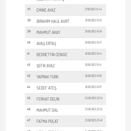
37
27.06.2025 21:44
EMİNE AYAZ
38
26.06.2025 19:52
İBRAHİM HALİL KURT
39
26.06.2025 19:49
MAHMUT AKAY
40
26.06.2025 19:47
AVAŞ ERTAŞ
41
26.06.2025 19:44
BEDRETTİN CENGİZ
42
26.06.2025 19:41
ŞEFİK AYAZ
43
26.06.2025 19:39
YAPRAK TÜRK
44
26.06.2025 19:37
SEDEF ATEŞ
45
25.06.2025 23:54
FERHAT DELİN
46
25.06.2025 23:52
MAHMUT DAL
47
25.06.2025 23:49
FATMA POLAT