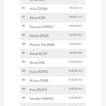
96
17.06.2025 15:49
Hulfa ÇOLPAN
97
17.06.2025 15:47
Şemse İLGİN
98
12.06.2025 09:16
Ramazan GÜNDÜZ
99
12.06.2025 09:13
Nahide ŞİMŞEK
100
12.06.2025 09:12
Menduh TAŞLANAN
101
11.06.2025 08:26
Ahmet ALTUĞ
102
05.06.2025 10:53
Ahmet EROL
103
05.06.2025 10:52
Hasan BOYACI
104
04.06.2025 15:31
Müslüm DEMİR
105
04.06.2025 09:42
Avaş ÇALDUZ
106
04.06.2025 09:37
Fahrettin KARAKOÇ