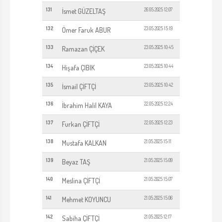
131
26.05.2025 12:07
İsmet GÜZELTAŞ
132
23.05.2025 15:19
Ömer Faruk ABUR
133
23.05.2025 10:45
Ramazan ÇİÇEK
134
23.05.2025 10:44
Hişafa ÇIBIK
135
23.05.2025 10:42
İsmail ÇİFTÇİ
136
22.05.2025 12:24
İbrahim Halil KAYA
137
22.05.2025 12:23
Furkan ÇİFTÇİ
138
21.05.2025 15:11
Mustafa KALKAN
139
21.05.2025 15:09
Beyaz TAŞ
140
21.05.2025 15:07
Meslina ÇİFTÇİ
141
21.05.2025 15:06
Mehmet KOYUNCU
142
21.05.2025 12:17
Sabiha ÇİFTÇİ