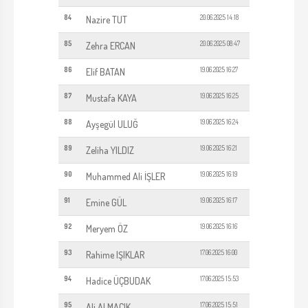
84
20.06.2025 14:18
Nazire TUT
85
20.06.2025 08:47
Zehra ERCAN
86
19.06.2025 16:27
Elif BATAN
87
19.06.2025 16:25
Mustafa KAYA
88
19.06.2025 16:24
Ayşegül ULUĞ
89
19.06.2025 16:21
Zeliha YILDIZ
90
19.06.2025 16:19
Muhammed Ali İŞLER
91
19.06.2025 16:17
Emine GÜL
92
19.06.2025 16:16
Meryem ÖZ
93
17.06.2025 16:00
Rahime IŞIKLAR
94
17.06.2025 15:53
Hadice ÜÇBUDAK
95
17.06.2025 15:51
Ali ALMACIK