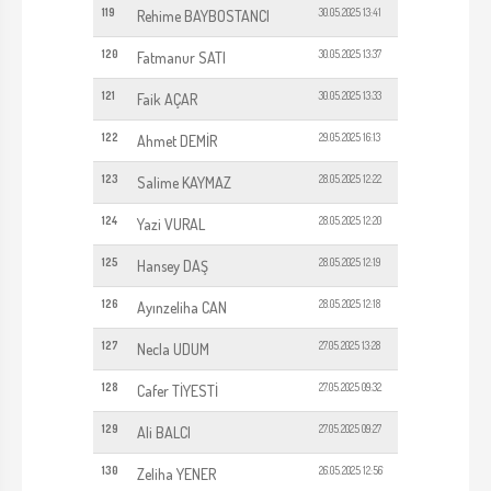
119
30.05.2025 13:41
Rehime BAYBOSTANCI
120
30.05.2025 13:37
Fatmanur SATI
121
30.05.2025 13:33
Faik AÇAR
122
29.05.2025 16:13
Ahmet DEMİR
123
28.05.2025 12:22
Salime KAYMAZ
124
28.05.2025 12:20
Yazi VURAL
125
28.05.2025 12:19
Hansey DAŞ
126
28.05.2025 12:18
Ayınzeliha CAN
127
27.05.2025 13:28
Necla UDUM
128
27.05.2025 09:32
Cafer TİYESTİ
129
27.05.2025 09:27
Ali BALCI
130
26.05.2025 12:56
Zeliha YENER