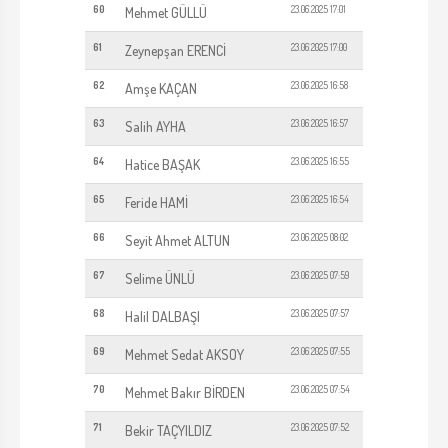
60
23.06.2025 17:01
Mehmet GÜLLÜ
61
23.06.2025 17:00
Zeynepşan ERENCİ
62
23.06.2025 16:58
Amşe KAÇAN
63
23.06.2025 16:57
Salih AYHA
64
23.06.2025 16:55
Hatice BAŞAK
65
23.06.2025 16:54
Feride HAMİ
66
23.06.2025 08:02
Seyit Ahmet ALTUN
67
23.06.2025 07:59
Selime ÜNLÜ
68
23.06.2025 07:57
Halil DALBAŞI
69
23.06.2025 07:55
Mehmet Sedat AKSOY
70
23.06.2025 07:54
Mehmet Bakır BİRDEN
71
23.06.2025 07:52
Bekir TAÇYILDIZ