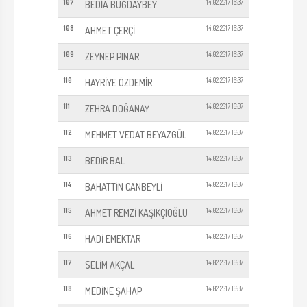
107
14.02.2017 16:37
BEDİA BUĞDAYBEY
108
14.02.2017 16:37
AHMET ÇERÇİ
109
14.02.2017 16:37
ZEYNEP PINAR
110
14.02.2017 16:37
HAYRİYE ÖZDEMİR
111
14.02.2017 16:37
ZEHRA DOĞANAY
112
14.02.2017 16:37
MEHMET VEDAT BEYAZGÜL
113
14.02.2017 16:37
BEDİR BAL
114
14.02.2017 16:37
BAHATTİN CANBEYLİ
115
14.02.2017 16:37
AHMET REMZİ KAŞIKÇIOĞLU
116
14.02.2017 16:37
HADİ EMEKTAR
117
14.02.2017 16:37
SELİM AKÇAL
118
14.02.2017 16:37
MEDİNE ŞAHAP