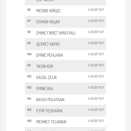
96
14.02.2017 16:37
MEDİNE KİRİŞÇİ
97
14.02.2017 16:37
OSMAN YAŞAR
98
14.02.2017 16:37
EMİNE FİKRET AMASYALI
99
14.02.2017 16:37
ŞEVKET KAPICI
100
14.02.2017 16:37
EMİNE PEHLİVAN
101
14.02.2017 16:37
YASİN KÖK
102
14.02.2017 16:37
GAZAL ÇELİK
103
14.02.2017 16:37
EMİNE BAL
104
14.02.2017 16:37
NASİH POLATKAN
105
14.02.2017 16:37
EYÜP YEŞİLKAYA
106
14.02.2017 16:37
MEHMET TELKIRAN