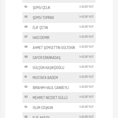
84
14.02.2017 16:37
ŞEMSİ ÇELİK
85
14.02.2017 16:37
ŞEMSİ TOPRAK
86
14.02.2017 16:37
ELİF ÇETİN
87
14.02.2017 16:37
HACİ DEMİR
88
14.02.2017 16:37
AHMET ŞEMSETTIN GÜLTEKİN
89
14.02.2017 16:37
CAFER ERARKADAŞ
90
14.02.2017 16:37
GÜLÇÜN KAŞIKÇIOĞLU
91
14.02.2017 16:37
MUSTAFA BADEM
92
14.02.2017 16:37
İBRAHİM HALİL CANBEYLİ
93
14.02.2017 16:37
MEHMET NECDET GÜLLÜ
94
14.02.2017 16:37
İSLİM COŞKUN
95
14.02.2017 16:37
ELİF AKSOY