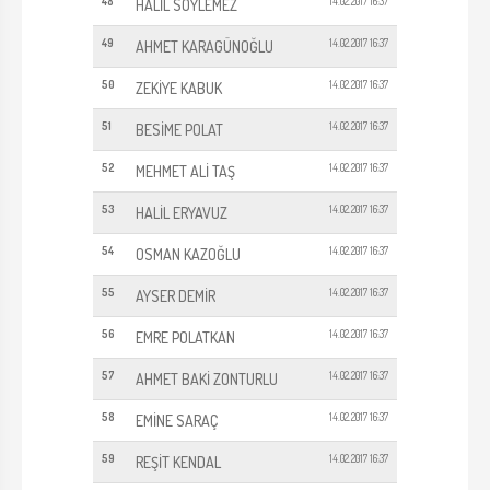
48
14.02.2017 16:37
HALİL SÖYLEMEZ
49
14.02.2017 16:37
AHMET KARAGÜNOĞLU
50
14.02.2017 16:37
ZEKİYE KABUK
51
14.02.2017 16:37
BESİME POLAT
52
14.02.2017 16:37
MEHMET ALİ TAŞ
53
14.02.2017 16:37
HALİL ERYAVUZ
54
14.02.2017 16:37
OSMAN KAZOĞLU
55
14.02.2017 16:37
AYSER DEMİR
56
14.02.2017 16:37
EMRE POLATKAN
57
14.02.2017 16:37
AHMET BAKİ ZONTURLU
58
14.02.2017 16:37
EMİNE SARAÇ
59
14.02.2017 16:37
REŞİT KENDAL