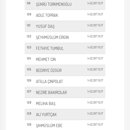
119
14.02.2017 16:37
ŞÜKRÜ TÜRKMENOĞLU
120
14.02.2017 16:37
ADLE TOPRAK
121
14.02.2017 16:37
YUSUF DAŞ
122
14.02.2017 16:37
ŞEYHMÜSLÜM ERGİN
123
14.02.2017 16:37
FETHİYE TUMBUL
124
14.02.2017 16:37
MEHMET CİN
125
14.02.2017 16:37
BEDRİYE ÖZGÜR
126
14.02.2017 16:37
ATİLLA ÇİNPOLAT
127
14.02.2017 16:37
NEZİRE BAKIRCILAR
128
14.02.2017 16:37
MELİHA BAŞ
129
14.02.2017 16:37
ALİ YURTÇAK
130
14.02.2017 16:37
ŞIHMÜSLÜM EBE