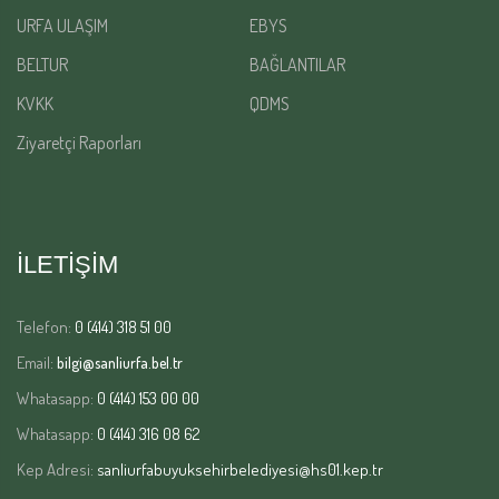
URFA ULAŞIM
EBYS
BELTUR
BAĞLANTILAR
KVKK
QDMS
Ziyaretçi Raporları
İLETİŞİM
Telefon:
0 (414) 318 51 00
Email:
bilgi@sanliurfa.bel.tr
Whatasapp:
0 (414) 153 00 00
Whatasapp:
0 (414) 316 08 62
Kep Adresi:
sanliurfabuyuksehirbelediyesi@hs01.kep.tr