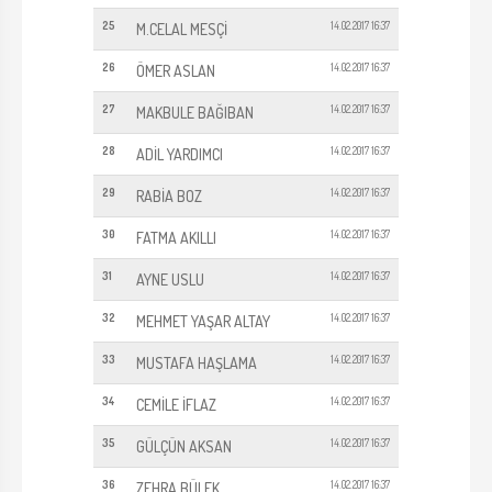
25
14.02.2017 16:37
M.CELAL MESÇİ
26
14.02.2017 16:37
ÖMER ASLAN
27
14.02.2017 16:37
MAKBULE BAĞIBAN
28
14.02.2017 16:37
ADİL YARDIMCI
29
14.02.2017 16:37
RABİA BOZ
30
14.02.2017 16:37
FATMA AKILLI
31
14.02.2017 16:37
AYNE USLU
32
14.02.2017 16:37
MEHMET YAŞAR ALTAY
33
14.02.2017 16:37
MUSTAFA HAŞLAMA
34
14.02.2017 16:37
CEMİLE İFLAZ
35
14.02.2017 16:37
GÜLÇÜN AKSAN
36
14.02.2017 16:37
ZEHRA BÜLEK