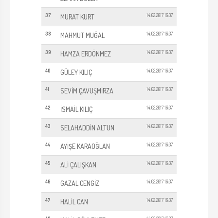
37
14.02.2017 16:37
MURAT KURT
38
14.02.2017 16:37
MAHMUT MUĞAL
39
14.02.2017 16:37
HAMZA ERDÖNMEZ
40
14.02.2017 16:37
GÜLEY KILIÇ
41
14.02.2017 16:37
SEVİM ÇAVUŞMİRZA
42
14.02.2017 16:37
İSMAİL KILIÇ
43
14.02.2017 16:37
SELAHADDİN ALTUN
44
14.02.2017 16:37
AYİŞE KARAOĞLAN
45
14.02.2017 16:37
ALİ ÇALIŞKAN
46
14.02.2017 16:37
GAZAL CENGİZ
47
14.02.2017 16:37
HALİL CAN