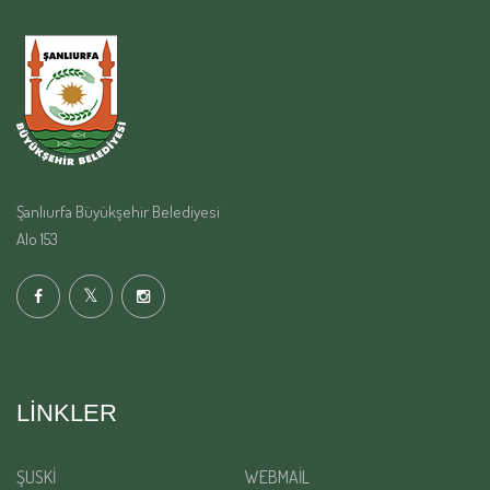
Şanlıurfa Büyükşehir Belediyesi
Alo 153
LINKLER
ŞUSKİ
WEBMAİL