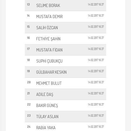
13
14.02.2017 16:37
SELİME BORAK
14
14.02.2017 16:37
MUSTAFA DEMİR
15
14.02.2017 16:37
SALİH ÖZCAN
16
14.02.2017 16:37
FETHİYE ŞAHİN
17
14.02.2017 16:37
MUSTAFA FİDAN
18
14.02.2017 16:37
SUPHİ ÇUBUKÇU
19
14.02.2017 16:37
GÜLBAHAR KESKİN
20
14.02.2017 16:37
MEHMET BULUT
21
14.02.2017 16:37
ADİLE DAŞ
22
14.02.2017 16:37
BAKIR GÜNEŞ
23
14.02.2017 16:37
TÜLAY ASLAN
24
14.02.2017 16:37
RABİA YAKA