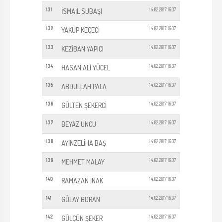
131
14.02.2017 16:37
İSMAİL SUBAŞI
132
14.02.2017 16:37
YAKUP KEÇECİ
133
14.02.2017 16:37
KEZİBAN YAPICI
134
14.02.2017 16:37
HASAN ALİ YÜCEL
135
14.02.2017 16:37
ABDULLAH PALA
136
14.02.2017 16:37
GÜLTEN ŞEKERCİ
137
14.02.2017 16:37
BEYAZ UNCU
138
14.02.2017 16:37
AYINZELİHA BAŞ
139
14.02.2017 16:37
MEHMET MALAY
140
14.02.2017 16:37
RAMAZAN İNAK
141
14.02.2017 16:37
GÜLAY BORAN
142
14.02.2017 16:37
GÜLÇÜN ŞEKER