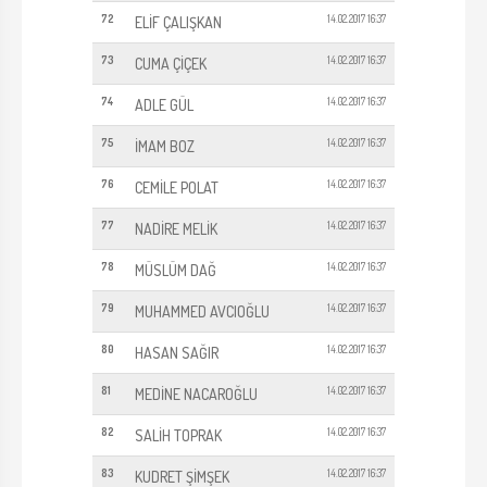
72
14.02.2017 16:37
ELİF ÇALIŞKAN
73
14.02.2017 16:37
CUMA ÇİÇEK
74
14.02.2017 16:37
ADLE GÜL
75
14.02.2017 16:37
İMAM BOZ
76
14.02.2017 16:37
CEMİLE POLAT
77
14.02.2017 16:37
NADİRE MELİK
78
14.02.2017 16:37
MÜSLÜM DAĞ
79
14.02.2017 16:37
MUHAMMED AVCIOĞLU
80
14.02.2017 16:37
HASAN SAĞIR
81
14.02.2017 16:37
MEDİNE NACAROĞLU
82
14.02.2017 16:37
SALİH TOPRAK
83
14.02.2017 16:37
KUDRET ŞİMŞEK