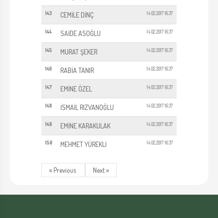
143
14.02.2017 16:37
CEMİLE DİNÇ
144
14.02.2017 16:37
SAİDE ASOĞLU
145
14.02.2017 16:37
MURAT ŞEKER
146
14.02.2017 16:37
RABİA TANIR
147
14.02.2017 16:37
EMİNE ÖZEL
148
14.02.2017 16:37
İSMAİL RIZVANOĞLU
149
14.02.2017 16:37
EMİNE KARAKULAK
150
14.02.2017 16:37
MEHMET YÜREKLİ
« Previous
Next »