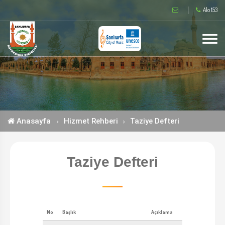
Alo 153
Anasayfa
Hizmet Rehberi
Taziye Defteri
Taziye Defteri
No
Başlık
Açıklama