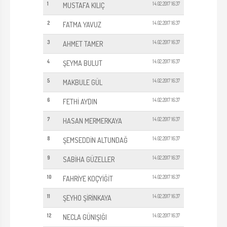
1
14.02.2017 16:37
MUSTAFA KILIÇ
2
14.02.2017 16:37
FATMA YAVUZ
3
14.02.2017 16:37
AHMET TAMER
4
14.02.2017 16:37
ŞEYMA BULUT
5
14.02.2017 16:37
MAKBULE GÜL
6
14.02.2017 16:37
FETHİ AYDIN
7
14.02.2017 16:37
HASAN MERMERKAYA
8
14.02.2017 16:37
ŞEMSEDDİN ALTUNDAĞ
9
14.02.2017 16:37
SABİHA GÜZELLER
10
14.02.2017 16:37
FAHRİYE KOÇYİĞİT
11
14.02.2017 16:37
ŞEYHO ŞİRİNKAYA
12
14.02.2017 16:37
NECLA GÜNIŞIĞI