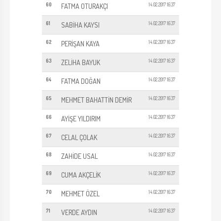
60
14.02.2017 16:37
FATMA OTURAKÇI
61
14.02.2017 16:37
SABİHA KAYSI
62
14.02.2017 16:37
PERİŞAN KAYA
63
14.02.2017 16:37
ZELİHA BAYUK
64
14.02.2017 16:37
FATMA DOĞAN
65
14.02.2017 16:37
MEHMET BAHATTİN DEMİR
66
14.02.2017 16:37
AYİŞE YILDIRIM
67
14.02.2017 16:37
CELAL ÇOLAK
68
14.02.2017 16:37
ZAHİDE USAL
69
14.02.2017 16:37
CUMA AKÇELİK
70
14.02.2017 16:37
MEHMET ÖZEL
71
14.02.2017 16:37
VERDE AYDIN