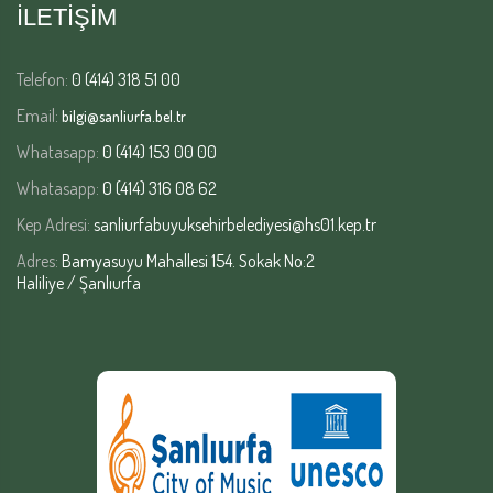
İLETİŞİM
Telefon:
0 (414) 318 51 00
Email:
bilgi@sanliurfa.bel.tr
Whatasapp:
0 (414) 153 00 00
Whatasapp:
0 (414) 316 08 62
Kep Adresi:
sanliurfabuyuksehirbelediyesi@hs01.kep.tr
Adres:
Bamyasuyu Mahallesi 154. Sokak No:2
Haliliye / Şanlıurfa