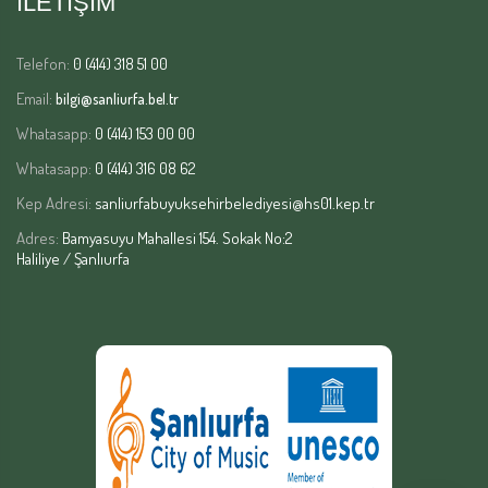
İLETİŞİM
Telefon:
0 (414) 318 51 00
Email:
bilgi@sanliurfa.bel.tr
Whatasapp:
0 (414) 153 00 00
Whatasapp:
0 (414) 316 08 62
Kep Adresi:
sanliurfabuyuksehirbelediyesi@hs01.kep.tr
Adres:
Bamyasuyu Mahallesi 154. Sokak No:2
Haliliye / Şanlıurfa