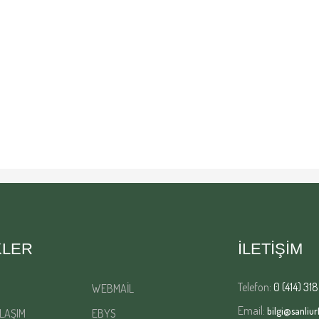
KLER
İLETİŞİM
Telefon:
0 (414) 318
WEBMAİL
Email:
bilgi@sanliurf
LAŞIM
EBYS