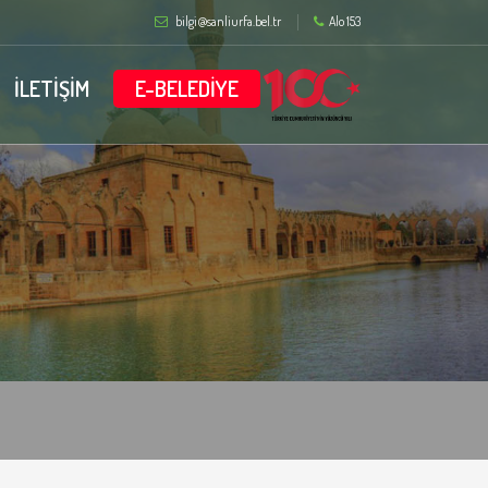
bilgi@sanliurfa.bel.tr
Alo 153
İLETİŞİM
E-BELEDİYE