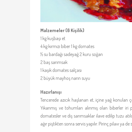
Malzemeler (6 Kişilik)
1 kg kuşbaşı et
4 kg kırmızı biber 1 kg domates
½ su bardağı sadeyağ 2 kuru soğan
2 baş sarımsak
1 kaşık domates salçası
2 büyük mayhoş narın suyu
Hazırlanışı
Tencerede azıcık haşlanan et, içine yağ konulan çöml
Yıkanmış ve tohumları alınmış olan biberler ir
domatesler ve diş sarımsaklar ilave edilip tuzu atıl
ağır piştikten sonra servis yapılır. Pirinç pilavı ya de