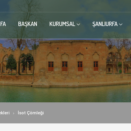
FA
BAŞKAN
KURUMSAL
ŞANLIURFA
kleri
İsot Çömleği