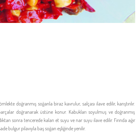
ekte doğranmış soğanla biraz kavrulur, salçası ilave edilir, karıştırılır.
i parçalar doğranarak üstüne konur. Kabukları soyulmuş ve doğranmış
dıktan sonra tencerede kalan et suyu ve nar suyu ilave edilir. Fırında ağır
 sade bulgur pilavıyla baş soğan eşliğinde yenilir.