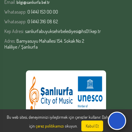
Email:
bilgi@sanliurfa.bel.tr
Whatasapp:
0 (414) 153 00 00
Whatasapp:
0 (414) 316 08 62
Kep Adresi:
sanliurfabuyuksehirbelediyesi@hs01.kep.tr
Adres:
Bamyasuyu Mahallesi 154. Sokak No:2
Haliliye / Şanlıurfa
Bu web sitesi, deneyiminizi iyileştirmek için çerezler kullanır. Daha fazla bilgi
için
çerez politikamızı
okuyun.
Kabul Et