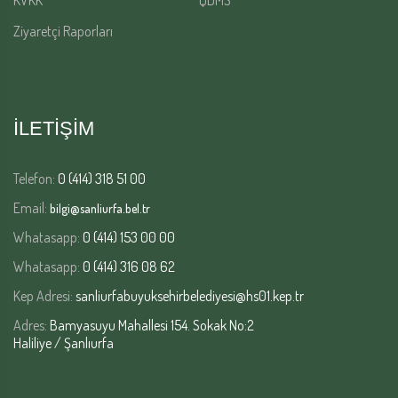
Ziyaretçi Raporları
İLETİŞİM
Telefon:
0 (414) 318 51 00
Email:
bilgi@sanliurfa.bel.tr
Whatasapp:
0 (414) 153 00 00
Whatasapp:
0 (414) 316 08 62
Kep Adresi:
sanliurfabuyuksehirbelediyesi@hs01.kep.tr
Adres:
Bamyasuyu Mahallesi 154. Sokak No:2
Haliliye / Şanlıurfa