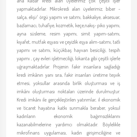
ana kadar kredi alan üyelerimiz çok çeşitli işler
yapmaktadırlar. Mikrokredi alan üyelerimiz; biber -
salça, elişi/ örgü yapımı ve satımı, bakkaliye, aksesuar,
bazlamacı, tuhafiye, kozmetik, keçe,nakış- piko yapımı,
ayna süsleme, resim yapımı, simit yapım-satımı,
kıyafet, mutfak eşyası ve çeyizlik eşya alım-satımı, tatlı
yapımı ve satımı, küçükbaş hayvan besiciliği, tespih
yapımı , çay evleri işletmeciliği, lokanta gibi çeşitli işlerle
uğraşmaktadırlar. Projenin fakir insanlara sağladığı
kredi imkânın yanı sıra, fakir insanları üretime teşvik
etmesi, yoksullar arasında birlik oluşturması ve iş
imkânı oluşturması noktaları üzerinde durulmuştur.
Kredi imkânı ile gerçekleştirilen yatırımlar, il ekonomik
ve ticaret hayatına katkı sunmakla beraber, yoksul
kadınların ekonomik bağımsızlıklarını
kazanabilmelerine yardımcı olmaktadır. Böylelikle
mikrofinans uygulaması, kadın girişimciliğine ve