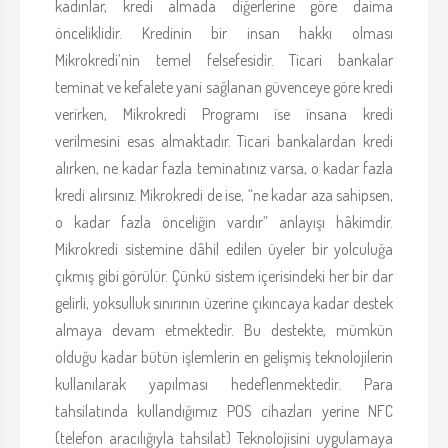
kadınlar, kredi almada diğerlerine göre daima
önceliklidir. Kredinin bir insan hakkı olması
Mikrokredi’nin temel felsefesidir. Ticari bankalar
teminat ve kefalete yani sağlanan güvenceye göre kredi
verirken, Mikrokredi Programı ise insana kredi
verilmesini esas almaktadır. Ticari bankalardan kredi
alırken, ne kadar fazla teminatınız varsa, o kadar fazla
kredi alırsınız. Mikrokredi de ise, “ne kadar aza sahipsen,
o kadar fazla önceliğin vardır” anlayışı hâkimdir.
Mikrokredi sistemine dâhil edilen üyeler bir yolculuğa
çıkmış gibi görülür. Çünkü sistem içerisindeki her bir dar
gelirli, yoksulluk sınırının üzerine çıkıncaya kadar destek
almaya devam etmektedir. Bu destekte, mümkün
olduğu kadar bütün işlemlerin en gelişmiş teknolojilerin
kullanılarak yapılması hedeflenmektedir. Para
tahsilatında kullandığımız POS cihazları yerine NFC
(telefon aracılığıyla tahsilat) Teknolojisini uygulamaya