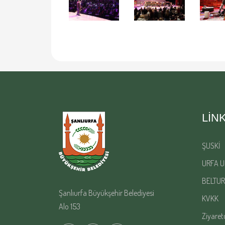
LIN
ŞUSKİ
URFA U
BELTUR
Şanlıurfa Büyükşehir Belediyesi
KVKK
Alo 153
Ziyaret