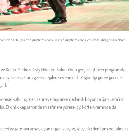
severlerle buluştu. Şanlıurfa Büyükşehir Belediyesi, Denizli Büyükşehir Belediyesi ve ŞURKAV iş birliğiyle düzenlenen
e ve Kültür Merkezi Özay Gönlüm Salonu’nda gerçekleştirilen programda,
e geleneksel sıra gecesi ezgileri seslendirildi. Yoğun ilgi gören gecede,
şadı.
öresel kültür öğeleri sahneye taşınırken, etkinlik boyunca Şanlıurfa’nın
ıldı. Etkinlik kapsamında misafirlere yöresel çiğ köfte ikramında da
değerleri yaşatmayı amaçlayan organizasyon, izleyicilerden tam not alırken