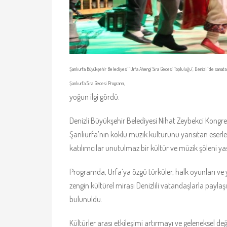
Şanlıurfa Büyükşehir Belediyesi “Urfa Ahengi Sıra Gecesi Topluluğu”, Denizli’de sanat
Şanlıurfa Sıra Gecesi Programı,
yoğun ilgi gördü.
Denizli Büyükşehir Belediyesi Nihat Zeybekci Kongr
Şanlıurfa’nın köklü müzik kültürünü yansıtan eserler v
katılımcılar unutulmaz bir kültür ve müzik şöleni ya
Programda, Urfa’ya özgü türküler, halk oyunları ve y
zengin kültürel mirası Denizlili vatandaşlarla paylaş
bulunuldu.
Kültürler arası etkileşimi artırmayı ve geleneksel 