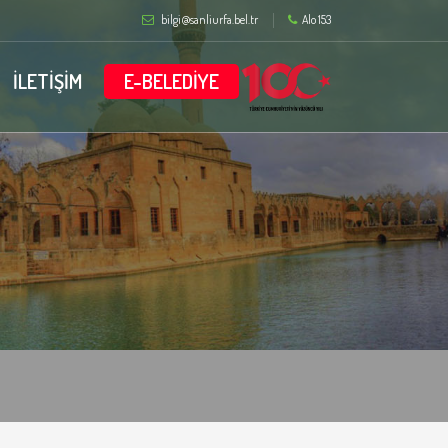
bilgi@sanliurfa.bel.tr
Alo 153
İLETİŞİM
E-BELEDİYE