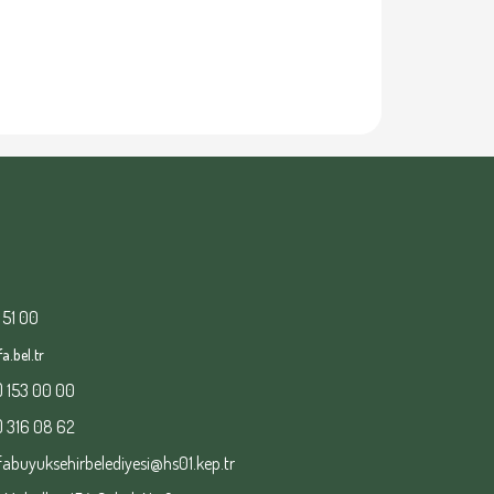
 51 00
a.bel.tr
) 153 00 00
) 316 08 62
fabuyuksehirbelediyesi@hs01.kep.tr