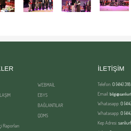
KLER
İLETİŞİM
Telefon:
0 (414) 318
WEBMAİL
Email:
bilgi@sanliurf
LAŞIM
EBYS
Whatasapp:
0 (414
BAĞLANTILAR
Whatasapp:
0 (414
QDMS
Kep Adresi:
sanliur
çi Raporları