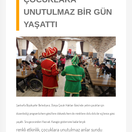
UNUTULMAZ BİR GÜN
YAŞATTI
Şanlıurfa Büyükşehir Belediyesi, Dünya Çocuk Hakları Günü’nde yetim çocuklar için
düzenlediği programla hem gönüllere dokundu hem de miniklere dolu dolu bir eğlence günü
yaşattı. Sıra gecesinden Hacivat-Karagöz gösterisine kadar birçok
renkli etkinlik, çocuklara unutulmaz anlar sundu.