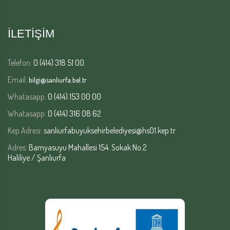
İLETİŞİM
Telefon:
0 (414) 318 51 00
Email:
bilgi@sanliurfa.bel.tr
Whatasapp:
0 (414) 153 00 00
Whatasapp:
0 (414) 316 08 62
Kep Adresi:
sanliurfabuyuksehirbelediyesi@hs01.kep.tr
Adres:
Bamyasuyu Mahallesi 154. Sokak No:2
Haliliye / Şanlıurfa