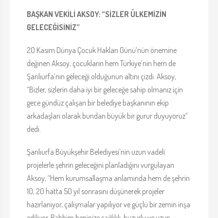
BAŞKAN VEKİLİ AKSOY: “SİZLER ÜLKEMİZİN
GELECEĞİSİNİZ”
20 Kasım Dünya Çocuk Hakları Günü’nün önemine
değinen Aksoy, çocukların hem Türkiye’nin hem de
Şanlıurfa’nın geleceği olduğunun altını çizdi. Aksoy,
“Bizler, sizlerin daha iyi bir geleceğe sahip olmanız için
gece gündüz çalışan bir belediye başkanının ekip
arkadaşları olarak bundan büyük bir gurur duyuyoruz”
dedi.
Şanlıurfa Büyükşehir Belediyesi’nin uzun vadeli
projelerle şehrin geleceğini planladığını vurgulayan
Aksoy, “Hem kurumsallaşma anlamında hem de şehrin
10, 20 hatta 50 yıl sonrasını düşünerek projeler
hazırlanıyor, çalışmalar yapılıyor ve güçlü bir zemin inşa
ediliyor. Rabbim hepinize sağlıklı, huzurlu ve uzun