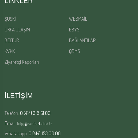
LINKLER
ŞUSKİ
WEBMAİL
URFA ULAŞIM
EBYS
BELTUR
BAĞLANTILAR
KVKK
QDMS
Ziyaretçi Raporları
İLETİŞİM
Telefon:
0 (414) 318 51 00
Email:
bilgi@sanliurfa.bel.tr
Whatasapp:
0 (414) 153 00 00