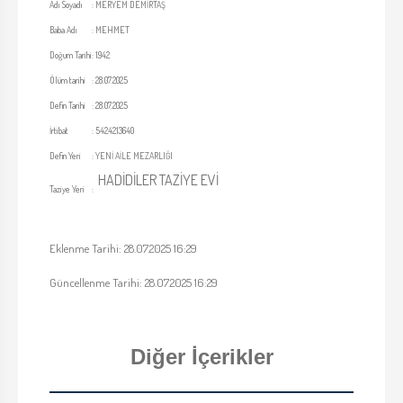
Adı Soyadı
:
MERYEM DEMİRTAŞ
Baba Adı
:
MEHMET
Doğum Tarihi
:
1942
Ölüm tarihi
:
28.07.2025
Defin Tarihi
:
28.07.2025
İrtibat
:
5424213640
Defin Yeri
:
YENİ AİLE MEZARLIĞI
HADİDİLER TAZİYE EVİ
Taziye Yeri
:
Eklenme Tarihi: 28.07.2025 16:29
Güncellenme Tarihi: 28.07.2025 16:29
Diğer İçerikler