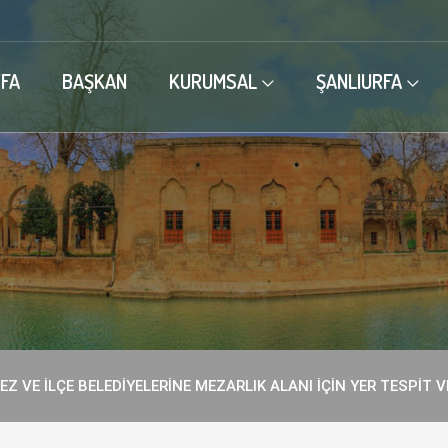
FA
BAŞKAN
KURUMSAL
ŞANLIURFA
EZ VE İLÇE BELEDİYELERİNE MEZARLIK ALANI İÇİN YER TESPİT 