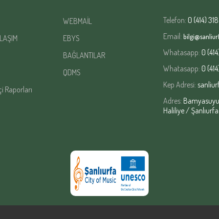
Telefon:
0 (414) 318
WEBMAİL
Email:
bilgi@sanliurf
LAŞIM
EBYS
Whatasapp:
0 (414
BAĞLANTILAR
Whatasapp:
0 (414
QDMS
Kep Adresi:
sanliur
çi Raporları
Adres:
Bamyasuyu M
Haliliye / Şanlıurfa