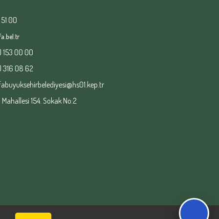
 51 00
a.bel.tr
) 153 00 00
) 316 08 62
fabuyuksehirbelediyesi@hs01.kep.tr
ahallesi 154. Sokak No:2