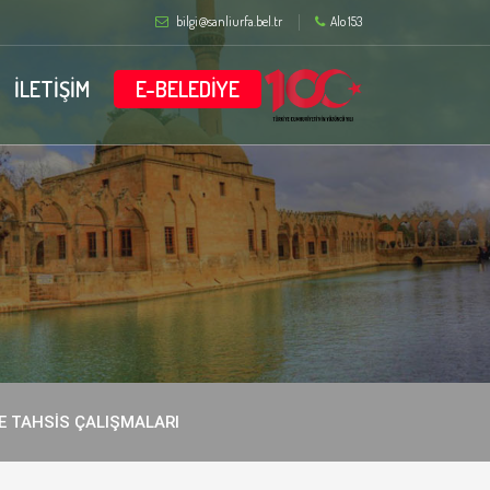
bilgi@sanliurfa.bel.tr
Alo 153
İLETİŞİM
E-BELEDİYE
VE TAHSİS ÇALIŞMALARI