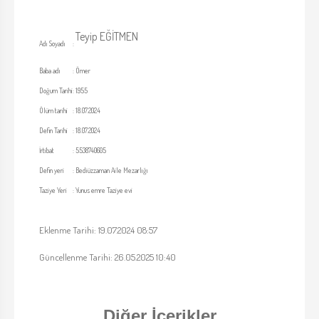
Teyip EĞİTMEN
Adı Soyadı
:
Baba adı
:
Ömer
Doğum Tarihi
:
1955
Ölüm tarihi
:
18.07.2024
Defin Tarihi
:
18.07.2024
İrtibat
:
5538740605
Defin yeri
:
Bediüzzaman Aile Mezarlığı
Taziye Yeri
:
Yunus emre Taziye evi
Eklenme Tarihi: 19.07.2024 08:57
Güncellenme Tarihi: 26.05.2025 10:40
Diğer İçerikler