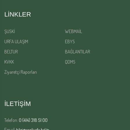
LINKLER
ŞUSKİ
WEBMAİL
URFA ULAŞIM
EBYS
BELTUR
BAĞLANTILAR
KVKK
QDMS
Ziyaretçi Raporları
İLETİŞİM
Telefon:
0 (414) 318 51 00
Email:
bilgi@sanliurfa.bel.tr