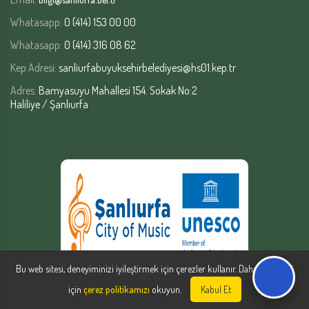
Whatasapp:
0 (414) 153 00 00
Whatasapp:
0 (414) 316 08 62
Kep Adresi:
sanliurfabuyuksehirbelediyesi@hs01.kep.tr
Adres:
Bamyasuyu Mahallesi 154. Sokak No:2
Haliliye / Şanlıurfa
Bu web sitesi, deneyiminizi iyileştirmek için çerezler kullanır. Daha fazla bilgi
için
çerez politikamızı
okuyun.
Kabul Et
Şanlıurfa Büyükşehir Belediyesi | Yazılım Şube Müdürlüğü © Copyright
2026