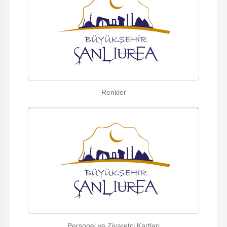
Renkler
Personel ve Ziyaretci Kartlari