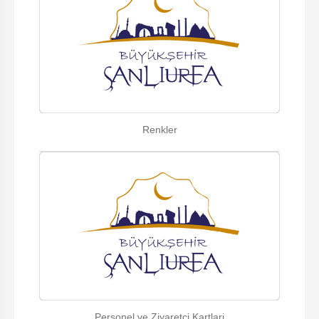
Renkler
Personel ve Ziyaretci Kartlari