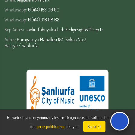
Whatasapp:
0 (414) 153 00 00
Whatasapp:
0 (414) 316 08 62
Kep Adresi:
sanliurfabuyuksehirbelediyesi@hs01.kep.tr
Adres:
Bamyasuyu Mahallesi 154. Sokak No:2
Haliliye / Şanlıurfa
Bu web sitesi, deneyiminizi iyileştirmek için çerezler kullanır. Daha fazla bilgi
için
çerez politikamızı
okuyun.
Kabul Et
Şanlıurfa Büyükşehir Belediyesi | Yazılım Şube Müdürlüğü © Copyright
2026