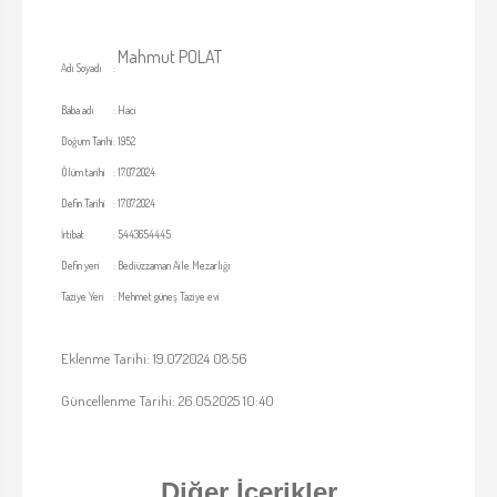
Mahmut POLAT
Adı Soyadı
:
Baba adı
:
Haci
Doğum Tarihi
:
1952
Ölüm tarihi
:
17.07.2024
Defin Tarihi
:
17.07.2024
İrtibat
:
5443654445
Defin yeri
:
Bediüzzaman Aile Mezarlığı
Taziye Yeri
:
Mehmet güneş Taziye evi
Eklenme Tarihi: 19.07.2024 08:56
Güncellenme Tarihi: 26.05.2025 10:40
Diğer İçerikler