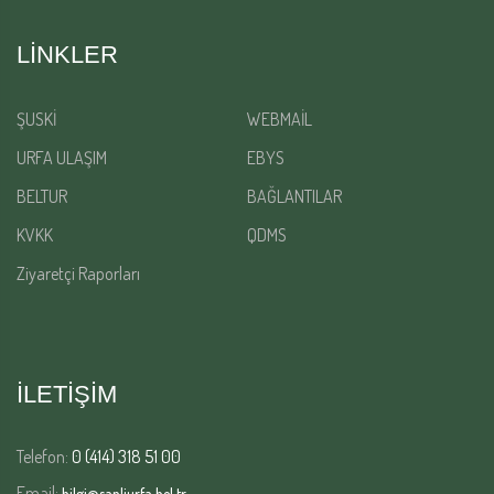
LINKLER
ŞUSKİ
WEBMAİL
URFA ULAŞIM
EBYS
BELTUR
BAĞLANTILAR
KVKK
QDMS
Ziyaretçi Raporları
İLETİŞİM
Telefon:
0 (414) 318 51 00
Email:
bilgi@sanliurfa.bel.tr