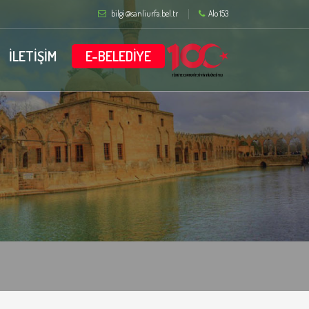
bilgi@sanliurfa.bel.tr
Alo 153
İLETİŞİM
E-BELEDİYE