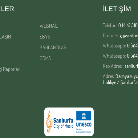
KLER
İLETİŞİM
Telefon:
0 (414) 318
WEBMAİL
Email:
bilgi@sanliurf
LAŞIM
EBYS
Whatasapp:
0 (414
BAĞLANTILAR
Whatasapp:
0 (414
QDMS
Kep Adresi:
sanliur
çi Raporları
Adres:
Bamyasuyu M
Haliliye / Şanlıurfa