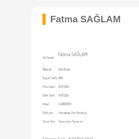
Fatma SAĞLAM
Fatma SAĞLAM
Adı Soyadı
:
Baba adı
:
Abdulkadir
Doğum Tarihi
:
1984
Ölüm tarihi
:
16.07.2024
Defin Tarihi
:
16.07.2024
İrtibat
:
5438628310
Defin yeri
:
Harrankapı Aile Mezarlığı
Taziye Yeri
:
Yunus emre Taziye evi
Eklenme Tarihi: 18.07.2024 09:12