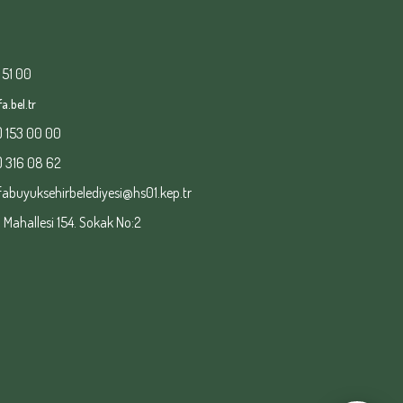
 51 00
a.bel.tr
) 153 00 00
) 316 08 62
fabuyuksehirbelediyesi@hs01.kep.tr
ahallesi 154. Sokak No:2