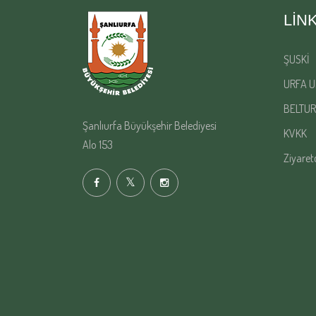
LIN
ŞUSKİ
URFA U
BELTUR
Şanlıurfa Büyükşehir Belediyesi
KVKK
Alo 153
Ziyaret