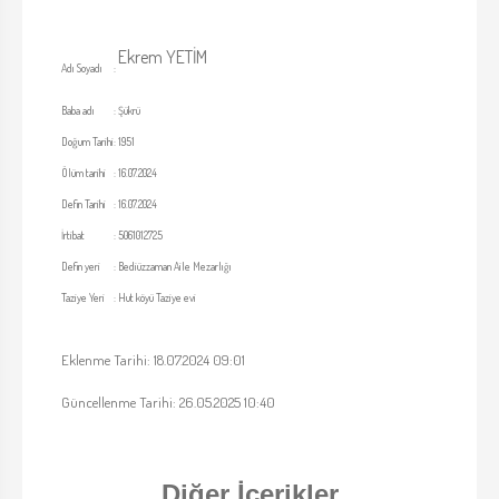
Ekrem YETİM
Adı Soyadı
:
Baba adı
:
Şükrü
Doğum Tarihi
:
1951
Ölüm tarihi
:
16.07.2024
Defin Tarihi
:
16.07.2024
İrtibat
:
5061012725
Defin yeri
:
Bediüzzaman Aile Mezarlığı
Taziye Yeri
:
Hut köyü Taziye evi
Eklenme Tarihi: 18.07.2024 09:01
Güncellenme Tarihi: 26.05.2025 10:40
Diğer İçerikler