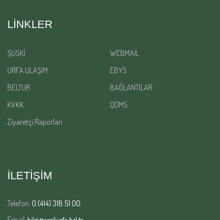
LINKLER
ŞUSKİ
WEBMAİL
URFA ULAŞIM
EBYS
BELTUR
BAĞLANTILAR
KVKK
QDMS
Ziyaretçi Raporları
İLETİŞİM
Telefon:
0 (414) 318 51 00
Email:
bilgi@sanliurfa.bel.tr