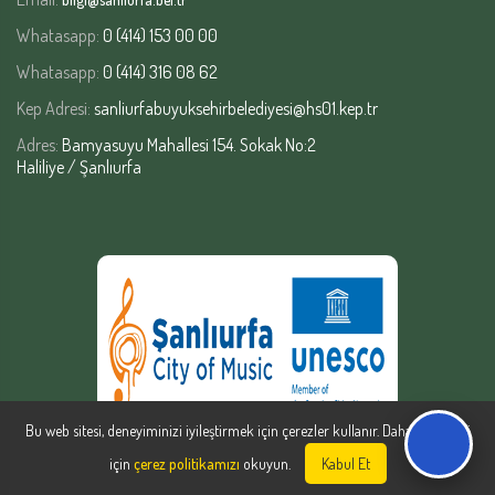
Whatasapp:
0 (414) 153 00 00
Whatasapp:
0 (414) 316 08 62
Kep Adresi:
sanliurfabuyuksehirbelediyesi@hs01.kep.tr
Adres:
Bamyasuyu Mahallesi 154. Sokak No:2
Haliliye / Şanlıurfa
Bu web sitesi, deneyiminizi iyileştirmek için çerezler kullanır. Daha fazla bilgi
için
çerez politikamızı
okuyun.
Kabul Et
Şanlıurfa Büyükşehir Belediyesi | Yazılım Şube Müdürlüğü © Copyright
2026