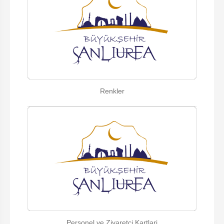
Renkler
Personel ve Ziyaretci Kartlari