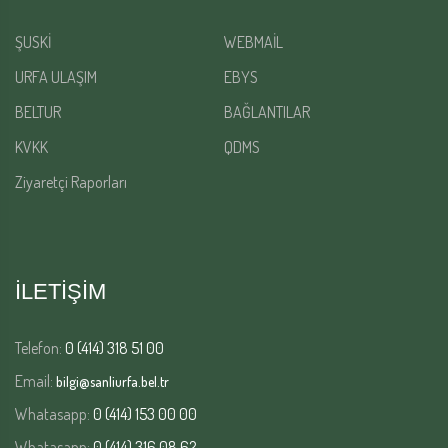
ŞUSKİ
WEBMAİL
URFA ULAŞIM
EBYS
BELTUR
BAĞLANTILAR
KVKK
QDMS
Ziyaretçi Raporları
İLETİŞİM
Telefon:
0 (414) 318 51 00
Email:
bilgi@sanliurfa.bel.tr
Whatasapp:
0 (414) 153 00 00
Whatasapp:
0 (414) 316 08 62