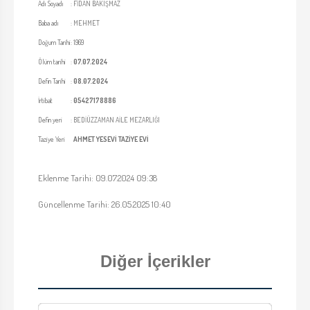
Adı Soyadı
:
FİDAN BAKIŞMAZ
Baba adı
:
MEHMET
Doğum Tarihi
:
1969
Ölüm tarihi
:
07.07.2024
Defin Tarihi
:
08.07.2024
İrtibat
:
05427178886
Defin yeri
:
BEDİÜZZAMAN AİLE MEZARLIĞI
Taziye Yeri
AHMET YESEVİ TAZİYE EVİ
Eklenme Tarihi: 09.07.2024 09:38
Güncellenme Tarihi: 26.05.2025 10:40
Diğer İçerikler