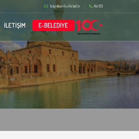
bilgi@sanliurfa.bel.tr
Alo 153
İLETİŞİM
E-BELEDİYE