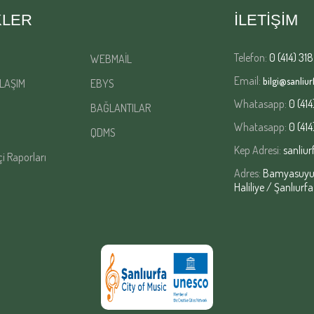
KLER
İLETİŞİM
Telefon:
0 (414) 318
WEBMAİL
Email:
bilgi@sanliurf
LAŞIM
EBYS
Whatasapp:
0 (414
BAĞLANTILAR
Whatasapp:
0 (414
QDMS
Kep Adresi:
sanliur
çi Raporları
Adres:
Bamyasuyu M
Haliliye / Şanlıurfa