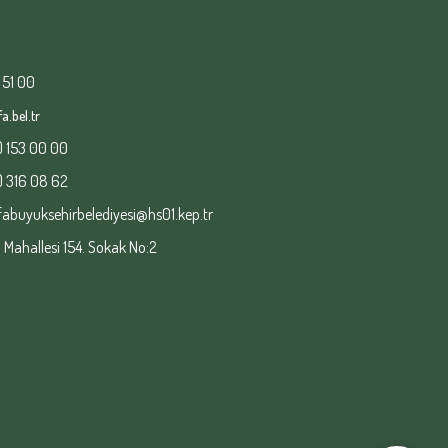
 51 00
a.bel.tr
) 153 00 00
) 316 08 62
fabuyuksehirbelediyesi@hs01.kep.tr
ahallesi 154. Sokak No:2