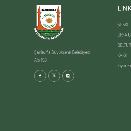
LIN
ŞUSKİ
URFA U
BELTUR
Şanlıurfa Büyükşehir Belediyesi
KVKK
Alo 153
Ziyaret