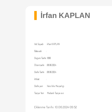
İrfan KAPLAN
Adı Soyadı
:
İrfan KAPLAN
Baba adı
:
Doğum Tarihi
:
1990
Ölüm tarihi
:
08.06.2024
Defin Tarihi
:
08.06.2024
İrtibat
:
Defin yeri
:
Yeni Aile Mezarlığı
Taziye Yeri
Modanlı Taziye evi
Eklenme Tarihi: 10.06.2024 09:52