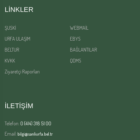
LINKLER
ŞUSKİ
WEBMAİL
URFA ULAŞIM
EBYS
BELTUR
BAĞLANTILAR
KVKK
QDMS
Ziyaretçi Raporları
İLETİŞİM
Telefon:
0 (414) 318 51 00
Email:
bilgi@sanliurfa.bel.tr