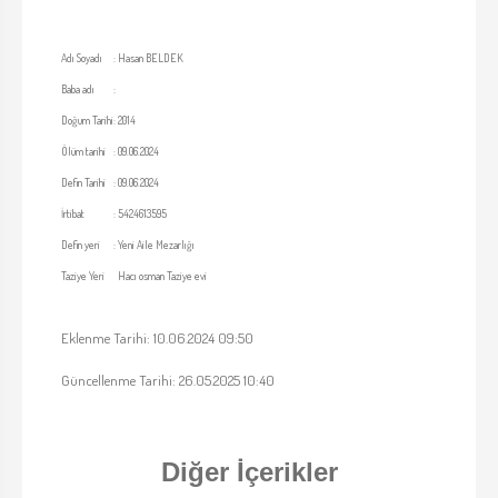
Adı Soyadı
:
Hasan BELDEK
Baba adı
:
Doğum Tarihi
:
2014
Ölüm tarihi
:
09.06.2024
Defin Tarihi
:
09.06.2024
İrtibat
:
5424613595
Defin yeri
:
Yeni Aile Mezarlığı
Taziye Yeri
Hacı osman Taziye evi
Eklenme Tarihi: 10.06.2024 09:50
Güncellenme Tarihi: 26.05.2025 10:40
Diğer İçerikler