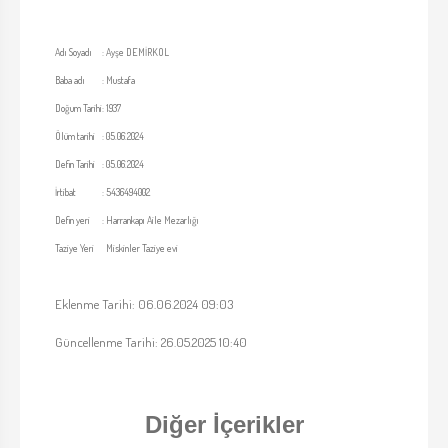
Adı Soyadı
:
Ayşe DEMİRKOL
Baba adı
:
Mustafa
Doğum Tarihi
:
1937
Ölüm tarihi
:
05.06.2024
Defin Tarihi
:
05.06.2024
İrtibat
:
5436494002
Defin yeri
:
Harrankapı Aile Mezarlığı
Taziye Yeri
Miskinler Taziye evi
Eklenme Tarihi: 06.06.2024 09:03
Güncellenme Tarihi: 26.05.2025 10:40
Diğer İçerikler