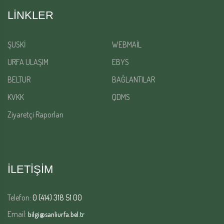
LINKLER
ŞUSKİ
WEBMAİL
URFA ULAŞIM
EBYS
BELTUR
BAĞLANTILAR
KVKK
QDMS
Ziyaretçi Raporları
İLETİŞİM
Telefon:
0 (414) 318 51 00
Email:
bilgi@sanliurfa.bel.tr