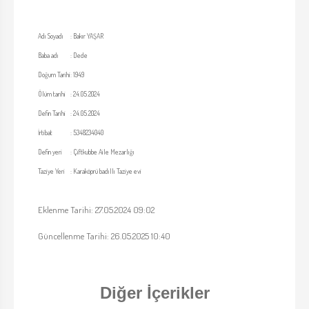
Adı Soyadı
:
Bakır YAŞAR
Baba adı
:
Dede
Doğum Tarihi
:
1949
Ölüm tarihi
:
24.05.2024
Defin Tarihi
:
24.05.2024
İrtibat
:
5348234040
Defin yeri
:
Çiftkubbe Aile Mezarlığı
Taziye Yeri
:
Karaköprü badıllı Taziye evi
Eklenme Tarihi: 27.05.2024 09:02
Güncellenme Tarihi: 26.05.2025 10:40
Diğer İçerikler