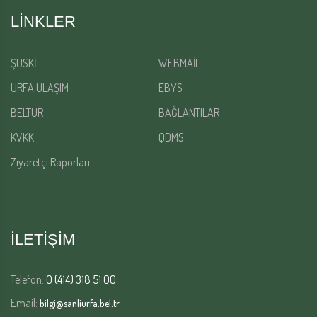
LINKLER
ŞUSKİ
WEBMAİL
URFA ULAŞIM
EBYS
BELTUR
BAĞLANTILAR
KVKK
QDMS
Ziyaretçi Raporları
İLETİŞİM
Telefon:
0 (414) 318 51 00
Email:
bilgi@sanliurfa.bel.tr