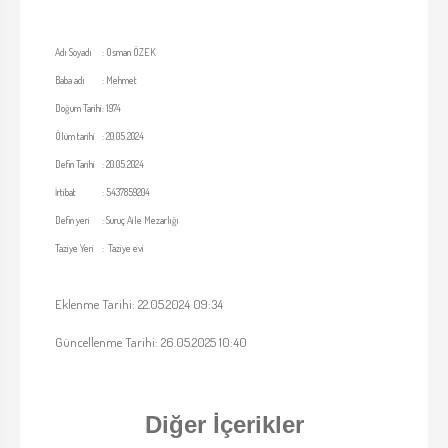
Adı Soyadı
:
Osman ÖZEK
Baba adı
:
Mehmet
Doğum Tarihi
:
1974
Ölüm tarihi
:
20.05.2024
Defin Tarihi
:
20.05.2024
İrtibat
:
5437859204
Defin yeri
:
Suruç Aile Mezarlığı
Taziye Yeri
:
Taziye evi
Eklenme Tarihi: 22.05.2024 09:34
Güncellenme Tarihi: 26.05.2025 10:40
Diğer İçerikler