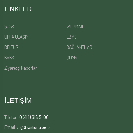
LINKLER
ŞUSKİ
WEBMAİL
URFA ULAŞIM
EBYS
BELTUR
BAĞLANTILAR
KVKK
QDMS
Ziyaretçi Raporları
İLETİŞİM
Telefon:
0 (414) 318 51 00
Email:
bilgi@sanliurfa.bel.tr