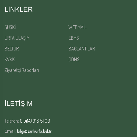
LINKLER
ŞUSKİ
WEBMAİL
URFA ULAŞIM
EBYS
BELTUR
BAĞLANTILAR
KVKK
QDMS
Ziyaretçi Raporları
İLETİŞİM
Telefon:
0 (414) 318 51 00
Email:
bilgi@sanliurfa.bel.tr