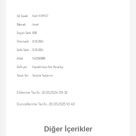
Adı Soyadı
:
Halil KIRMIZI
Baba adı
:
İsmail
Doğum Tarihi
:
1938
Ölüm tarihi
:
21.05.2024
Defin Tarihi
:
21.05.2024
İrtibat
:
5423563888
Defin yeri
:
Kaynaklı köyü Aile Mezarlığı
Taziye Yeri
:
Yavuzlar Taziye evi
Eklenme Tarihi: 22.05.2024 09:32
Güncellenme Tarihi: 26.05.2025 10:40
Diğer İçerikler