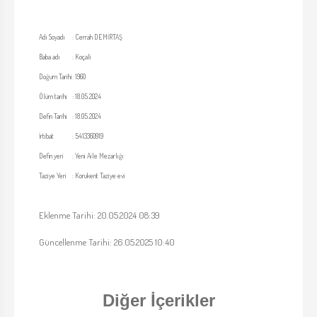
Adı Soyadı
:
Cerrah DEMİRTAŞ
Baba adı
:
Koçali
Doğum Tarihi
:
1960
Ölüm tarihi
:
18.05.2024
Defin Tarihi
:
18.05.2024
İrtibat
:
5413360919
Defin yeri
:
Yeni Aile Mezarlığı
Taziye Yeri
:
Korukent Taziye evi
Eklenme Tarihi: 20.05.2024 08:39
Güncellenme Tarihi: 26.05.2025 10:40
Diğer İçerikler