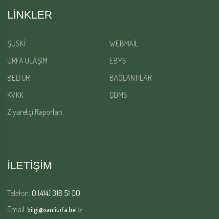
LINKLER
ŞUSKİ
WEBMAİL
URFA ULAŞIM
EBYS
BELTUR
BAĞLANTILAR
KVKK
QDMS
Ziyaretçi Raporları
İLETİŞİM
Telefon:
0 (414) 318 51 00
Email:
bilgi@sanliurfa.bel.tr