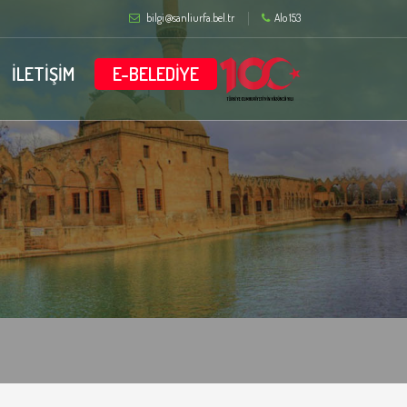
bilgi@sanliurfa.bel.tr
Alo 153
İLETİŞİM
E-BELEDİYE