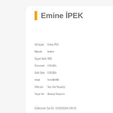
Emine İPEK
Adı Soyadı
:
Emine İPEK
Baba adı
:
İbrahim
Doğum Tarihi
:
1950
Ölüm tarihi
:
11.05.2024
Defin Tarihi
:
11.05.2024
İrtibat
:
5444864900
Defin yeri
:
Yeni Aile Mezarlığı
Taziye Yeri
:
Binizeyd Taziye evi
Eklenme Tarihi: 13.05.2024 09:10