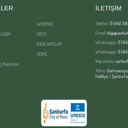
KLER
İLETİŞİM
Telefon:
0 (414) 318
WEBMAİL
Email:
bilgi@sanliurf
LAŞIM
EBYS
Whatasapp:
0 (414
BAĞLANTILAR
Whatasapp:
0 (414
QDMS
Kep Adresi:
sanliur
çi Raporları
Adres:
Bamyasuyu M
Haliliye / Şanlıurfa