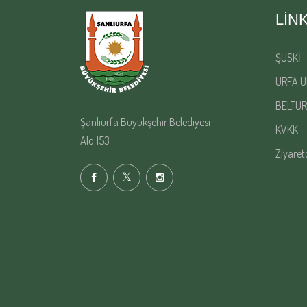
LIN
ŞUSKİ
URFA U
BELTUR
Şanlıurfa Büyükşehir Belediyesi
KVKK
Alo 153
Ziyaret