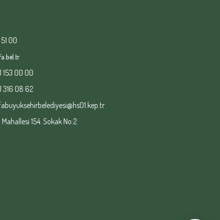
 51 00
a.bel.tr
) 153 00 00
) 316 08 62
fabuyuksehirbelediyesi@hs01.kep.tr
ahallesi 154. Sokak No:2