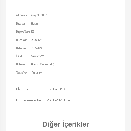
Adı Soyadı
:
Avaş YILDIRIM
Baba adı
:
Hasan
Doğum Tarihi
:
1934
Ölüm tarihi
:
08.05.2024
Defin Tarihi
:
08.05.2024
İrtibat
:
5422503777
Defin yeri
:
Harran Aile Mezarlığı
Taziye Yeri
:
Taziye evi
Eklenme Tarihi: 09.05.2024 08:25
Güncellenme Tarihi: 26.05.2025 10:40
Diğer İçerikler