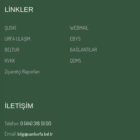
LINKLER
ŞUSKİ
WEBMAİL
URFA ULAŞIM
EBYS
BELTUR
BAĞLANTILAR
KVKK
QDMS
Ziyaretçi Raporları
İLETİŞİM
Telefon:
0 (414) 318 51 00
Email:
bilgi@sanliurfa.bel.tr