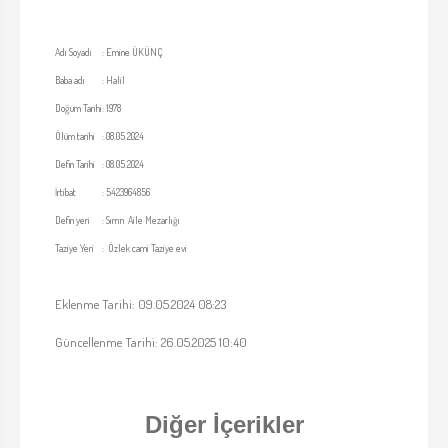
Adı Soyadı
:
Emine ÜKÜNÇ
Baba adı
:
Halil
Doğum Tarihi
:
1978
Ölüm tarihi
:
08.05.2024
Defin Tarihi
:
08.05.2024
İrtibat
:
5423964856
Defin yeri
:
Sırrın Aile Mezarlığı
Taziye Yeri
:
Özlek cami Taziye evi
Eklenme Tarihi: 09.05.2024 08:23
Güncellenme Tarihi: 26.05.2025 10:40
Diğer İçerikler