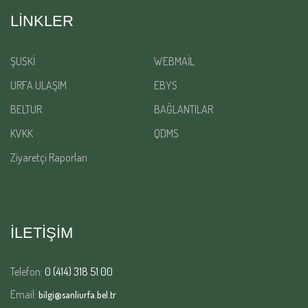
LINKLER
ŞUSKİ
WEBMAİL
URFA ULAŞIM
EBYS
BELTUR
BAĞLANTILAR
KVKK
QDMS
Ziyaretçi Raporları
İLETİŞİM
Telefon:
0 (414) 318 51 00
Email:
bilgi@sanliurfa.bel.tr