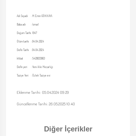
Adı Soyadı
:
M.Emin GÖKKAYA
Baba adı
:
İsmail
Doğum Tarihi
:
1947
Ölüm tarihi
:
04.04.2024
Defin Tarihi
:
04.04.2024
İrtibat
:
5428033063
Defin yeri
:
Yeni Aile Mezarlığı
Taziye Yeri
:
Özlek Taziye evi
Eklenme Tarihi: 05.04.2024 09:29
Güncellenme Tarihi: 26.05.2025 10:40
Diğer İçerikler