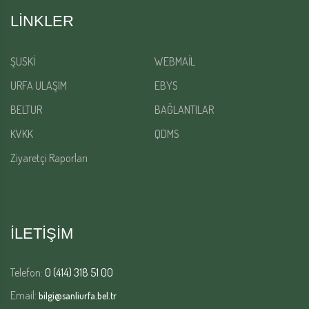
LINKLER
ŞUSKİ
WEBMAİL
URFA ULAŞIM
EBYS
BELTUR
BAĞLANTILAR
KVKK
QDMS
Ziyaretçi Raporları
İLETİŞİM
Telefon:
0 (414) 318 51 00
Email:
bilgi@sanliurfa.bel.tr