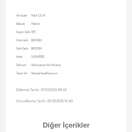
Adı Soyadı
:
Maruf ÇELİK
Baba adı
:
Mahmut
Doğum Tarihi
:
1972
Ölüm tarihi
:
06.03.2024
Defin Tarihi
:
06.03.2024
İrtibat
:
5435467832
Defin yeri
:
Bediüzzaman Aile Mezarlığı
Taziye Yeri
:
Ramazan başakTaziye evi
Eklenme Tarihi: 07.03.2024 08:40
Güncellenme Tarihi: 26.05.2025 10:40
Diğer İçerikler