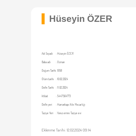
Hüseyin ÖZER
Adı Soyadı
:
Hüseyin ÖZER
Baba adı
:
Osman
Doğum Tarihi
:
1958
Ölüm tarihi
:
10.02.2024
Defin Tarihi
:
11.02.2024
İrtibat
:
5447564773
Defin yeri
:
Harrankapı Aile Mezarlığı
Taziye Yeri
:
Yunus emre Taziye evi
Eklenme Tarihi: 12.02.2024 09:14