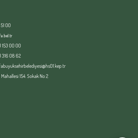
 51 00
a.bel.tr
) 153 00 00
) 316 08 62
fabuyuksehirbelediyesi@hs01.kep.tr
ahallesi 154. Sokak No:2