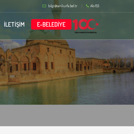
bilgi@sanliurfa.bel.tr
Alo 153
İLETİŞİM
E-BELEDİYE