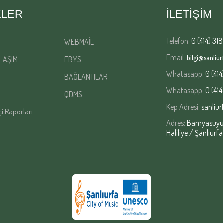
KLER
İLETİŞİM
Telefon:
0 (414) 318
WEBMAİL
Email:
bilgi@sanliurf
LAŞIM
EBYS
Whatasapp:
0 (414
BAĞLANTILAR
Whatasapp:
0 (414
QDMS
Kep Adresi:
sanliur
çi Raporları
Adres:
Bamyasuyu M
Haliliye / Şanlıurfa