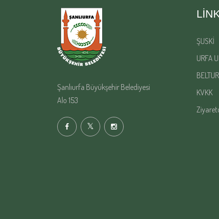
LIN
ŞUSKİ
URFA U
BELTUR
Şanlıurfa Büyükşehir Belediyesi
KVKK
Alo 153
Ziyaret