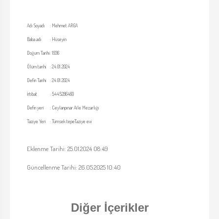
Adı Soyadı
:
Mehmet ARGA
Baba adı
:
Hüseyin
Doğum Tarihi
:
1936
Ölüm tarihi
:
24.01.2024
Defin Tarihi
:
24.01.2024
İrtibat
:
5445286460
Defin yeri
:
Ceylanpınar Aile Mezarlığı
Taziye Yeri
:
Tümsek tepeTaziye evi
Eklenme Tarihi: 25.01.2024 08:49
Güncellenme Tarihi: 26.05.2025 10:40
Diğer İçerikler