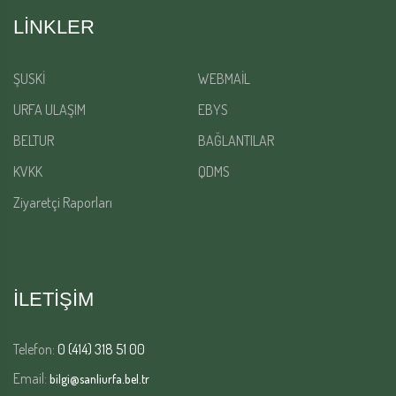
LINKLER
ŞUSKİ
WEBMAİL
URFA ULAŞIM
EBYS
BELTUR
BAĞLANTILAR
KVKK
QDMS
Ziyaretçi Raporları
İLETİŞİM
Telefon:
0 (414) 318 51 00
Email:
bilgi@sanliurfa.bel.tr