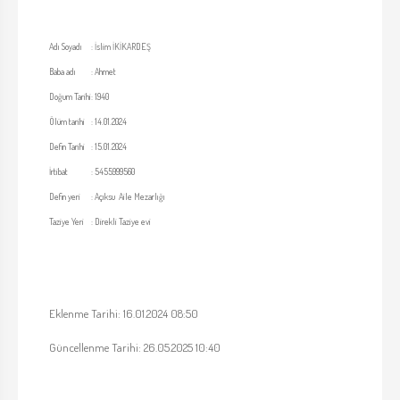
Adı Soyadı
:
İslim İKİKARDEŞ
Baba adı
:
Ahmet
Doğum Tarihi
:
1940
Ölüm tarihi
:
14.01.2024
Defin Tarihi
:
15.01.2024
İrtibat
:
5455999560
Defin yeri
:
Açıksu Aile Mezarlığı
Taziye Yeri
:
Direkli Taziye evi
Eklenme Tarihi: 16.01.2024 08:50
Güncellenme Tarihi: 26.05.2025 10:40