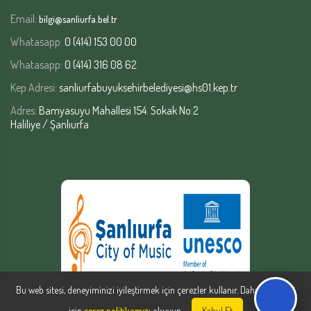
Email:
bilgi@sanliurfa.bel.tr
Whatasapp:
0 (414) 153 00 00
Whatasapp:
0 (414) 316 08 62
Kep Adresi:
sanliurfabuyuksehirbelediyesi@hs01.kep.tr
Adres:
Bamyasuyu Mahallesi 154. Sokak No:2
Haliliye / Şanlıurfa
Bu web sitesi, deneyiminizi iyileştirmek için çerezler kullanır. Daha fazla bilgi
için
çerez politikamızı
okuyun.
Kabul Et