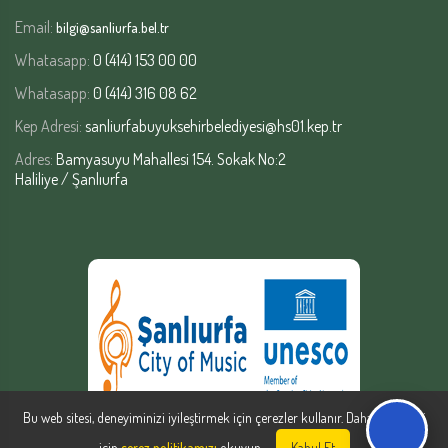
Email:
bilgi@sanliurfa.bel.tr
Whatasapp:
0 (414) 153 00 00
Whatasapp:
0 (414) 316 08 62
Kep Adresi:
sanliurfabuyuksehirbelediyesi@hs01.kep.tr
Adres:
Bamyasuyu Mahallesi 154. Sokak No:2
Haliliye / Şanlıurfa
Bu web sitesi, deneyiminizi iyileştirmek için çerezler kullanır. Daha fazla bilgi
için
çerez politikamızı
okuyun.
Kabul Et