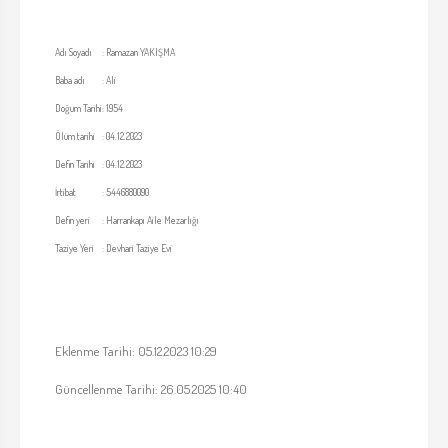
Adı Soyadı
:
Ramazan YAKIŞMA
Baba adı
:
Ali
Doğum Tarihi
:
1954
Ölüm tarihi
:
04.12.2023
Defin Tarihi
:
04.12.2023
İrtibat
:
5446880090
Defin yeri
:
Harrankapı Aile Mezarlığı
Taziye Yeri
:
Devhari Taziye Evi
Eklenme Tarihi: 05.12.2023 10:29
Güncellenme Tarihi: 26.05.2025 10:40