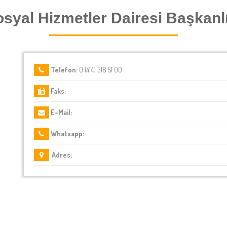
syal Hizmetler Dairesi Başkanl
Telefon:
0 (414) 318 51 00
Faks:
-
E-Mail:
Whatsapp:
Adres: