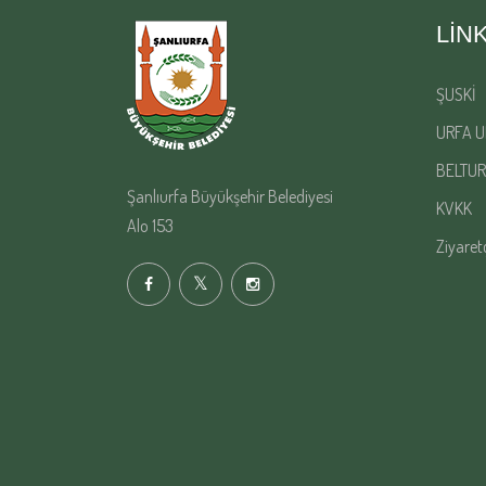
LIN
ŞUSKİ
URFA U
BELTUR
Şanlıurfa Büyükşehir Belediyesi
KVKK
Alo 153
Ziyaret