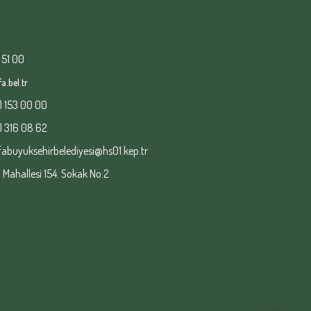
 51 00
a.bel.tr
) 153 00 00
) 316 08 62
fabuyuksehirbelediyesi@hs01.kep.tr
ahallesi 154. Sokak No:2