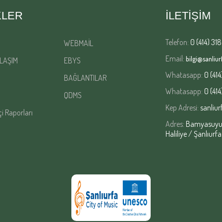
KLER
İLETİŞİM
Telefon:
0 (414) 318
WEBMAİL
Email:
bilgi@sanliurf
LAŞIM
EBYS
Whatasapp:
0 (414
BAĞLANTILAR
Whatasapp:
0 (414
QDMS
Kep Adresi:
sanliur
çi Raporları
Adres:
Bamyasuyu M
Haliliye / Şanlıurfa