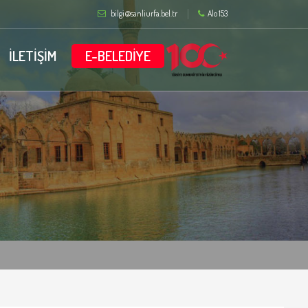
bilgi@sanliurfa.bel.tr
Alo 153
İLETİŞİM
E-BELEDİYE