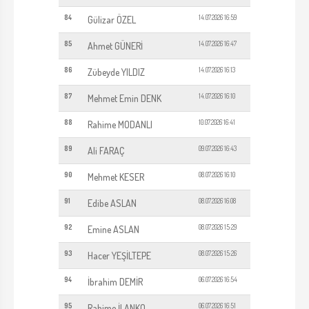
84
14.07.2026 16:59
Gülizar ÖZEL
85
14.07.2026 16:47
Ahmet GÜNERİ
86
14.07.2026 16:13
Zübeyde YILDIZ
87
14.07.2026 16:10
Mehmet Emin DENK
88
10.07.2026 16:41
Rahime MODANLI
89
09.07.2026 16:43
Ali FARAÇ
90
08.07.2026 16:10
Mehmet KESER
91
08.07.2026 16:08
Edibe ASLAN
92
08.07.2026 15:29
Emine ASLAN
93
08.07.2026 15:26
Hacer YEŞİLTEPE
94
06.07.2026 16:54
İbrahim DEMİR
95
06.07.2026 16:51
Rahime İLANKO