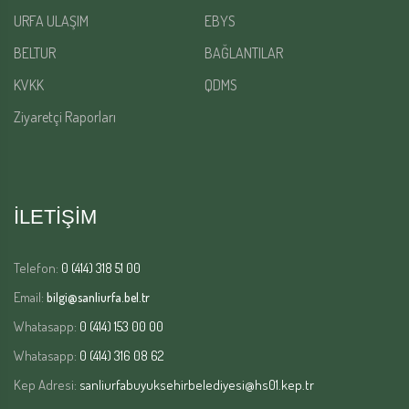
URFA ULAŞIM
EBYS
BELTUR
BAĞLANTILAR
KVKK
QDMS
Ziyaretçi Raporları
İLETİŞİM
Telefon:
0 (414) 318 51 00
Email:
bilgi@sanliurfa.bel.tr
Whatasapp:
0 (414) 153 00 00
Whatasapp:
0 (414) 316 08 62
Kep Adresi:
sanliurfabuyuksehirbelediyesi@hs01.kep.tr