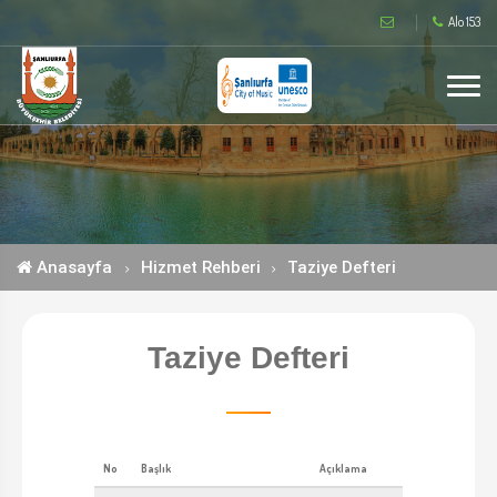
Alo 153
Anasayfa
Hizmet Rehberi
Taziye Defteri
Taziye Defteri
No
Başlık
Açıklama