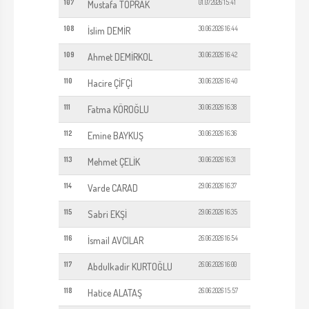
107
01.07.2026 15:41
Mustafa TOPRAK
108
30.06.2026 16:44
İslim DEMİR
109
30.06.2026 16:42
Ahmet DEMİRKOL
110
30.06.2026 16:40
Hacire ÇİFÇİ
111
30.06.2026 16:38
Fatma KÖROĞLU
112
30.06.2026 16:36
Emine BAYKUŞ
113
30.06.2026 16:31
Mehmet ÇELİK
114
29.06.2026 16:37
Varde CARAD
115
29.06.2026 16:35
Sabri EKŞİ
116
26.06.2026 16:54
İsmail AVCILAR
117
26.06.2026 16:00
Abdulkadir KURTOĞLU
118
26.06.2026 15:57
Hatice ALATAŞ