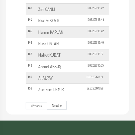
143
10.06.2026 15:47
Zini CANLI
144
10.06.2026 15:44
Nazife SEVİK
145
10.06.2026 15:42
Hanım KAPLAN
146
10.06.2026 15:40
Nura OSTAN
147
10.06.2026 15:37
Mahut KUBAT
148
10.06.2026 15:35
Ahmet AKKUŞ
149
09.06.2026 16:31
Ai ALPAY
150
09.06.2026 16:29
Zemzem DEMİR
Next »
« Previous