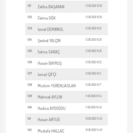
131
15.06.2026 16:30
Zeliha BAŞARAN
132
15.06.2026 16:28
Fatma GÖK
133
12.06.2026 16:32
İsmet DEMİRKOL
134
12.06.2026 16:29
Şevket YALÇIN
135
12.06.2026 16:26
fatma SARAÇ
136
12.06.2026 16:23
Hasan BAYKUŞ
137
12.06.2026 16:21
İsmail ÇİFÇİ
138
12.06.2026 16:17
Müslüm YÜREKLİASLAN
139
11.06.2026 16:54
Mehmet AYLUN
140
11.06.2026 16:46
Hadice AYDOĞDU
141
10.06.2026 15:52
Hasan ARTUĞ
142
10.06.2026 15:49
Mustafa HALLAÇ