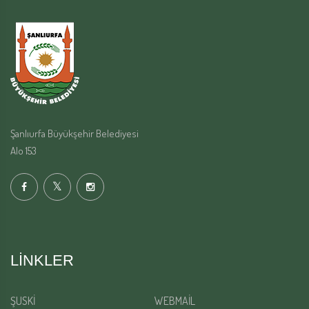
Şanlıurfa Büyükşehir Belediyesi
Alo 153
LINKLER
ŞUSKİ
WEBMAİL