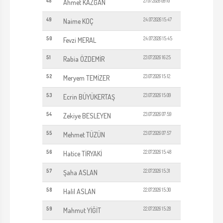
48
27.07.2026 09:10
Ahmet KAZĞAN
49
24.07.2026 15:47
Naime KOÇ
50
24.07.2026 15:45
Fevzi MERAL
51
23.07.2026 16:25
Rabia ÖZDEMİR
52
23.07.2026 15:12
Meryem TEMİZER
53
23.07.2026 15:09
Ecrin BÜYÜKERTAŞ
54
23.07.2026 07:59
Zekiye BESLEYEN
55
23.07.2026 07:57
Mehmet TÜZÜN
56
22.07.2026 15:48
Hatice TİRYAKİ
57
22.07.2026 15:31
Şaha ASLAN
58
22.07.2026 15:30
Halil ASLAN
59
22.07.2026 15:28
Mahmut YİĞİT