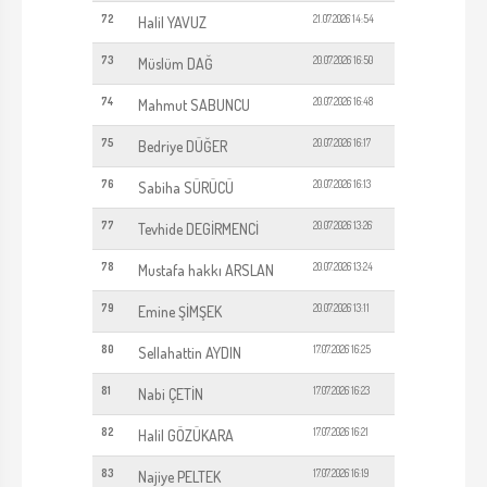
72
21.07.2026 14:54
Halil YAVUZ
73
20.07.2026 16:50
Müslüm DAĞ
74
20.07.2026 16:48
Mahmut SABUNCU
75
20.07.2026 16:17
Bedriye DÜĞER
76
20.07.2026 16:13
Sabiha SÜRÜCÜ
77
20.07.2026 13:26
Tevhide DEGİRMENCİ
78
20.07.2026 13:24
Mustafa hakkı ARSLAN
79
20.07.2026 13:11
Emine ŞİMŞEK
80
17.07.2026 16:25
Sellahattin AYDIN
81
17.07.2026 16:23
Nabi ÇETİN
82
17.07.2026 16:21
Halil GÖZÜKARA
83
17.07.2026 16:19
Najiye PELTEK