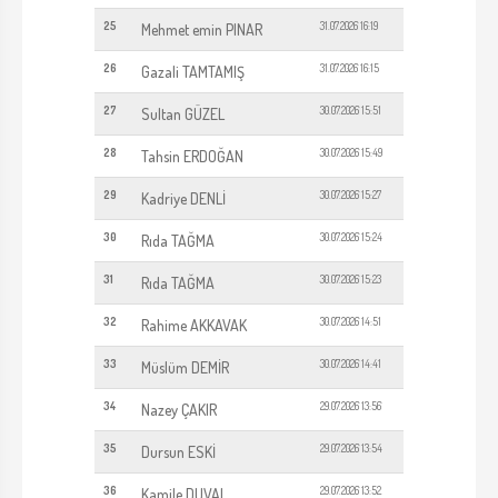
25
31.07.2026 16:19
Mehmet emin PINAR
26
31.07.2026 16:15
Gazali TAMTAMIŞ
27
30.07.2026 15:51
Sultan GÜZEL
28
30.07.2026 15:49
Tahsin ERDOĞAN
29
30.07.2026 15:27
Kadriye DENLİ
30
30.07.2026 15:24
Rıda TAĞMA
31
30.07.2026 15:23
Rıda TAĞMA
32
30.07.2026 14:51
Rahime AKKAVAK
33
30.07.2026 14:41
Müslüm DEMİR
34
29.07.2026 13:56
Nazey ÇAKIR
35
29.07.2026 13:54
Dursun ESKİ
36
29.07.2026 13:52
Kamile DUVAL