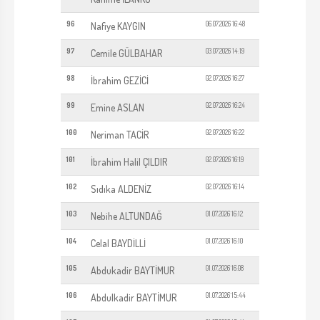
96
06.07.2026 16:48
Nafiye KAYGIN
97
03.07.2026 14:19
Cemile GÜLBAHAR
98
02.07.2026 16:27
İbrahim GEZİCİ
99
02.07.2026 16:24
Emine ASLAN
100
02.07.2026 16:22
Neriman TACİR
101
02.07.2026 16:19
İbrahim Halil ÇILDIR
102
02.07.2026 16:14
Sıdıka ALDENİZ
103
01.07.2026 16:12
Nebihe ALTUNDAĞ
104
01.07.2026 16:10
Celal BAYDİLLİ
105
01.07.2026 16:08
Abdukadir BAYTİMUR
106
01.07.2026 15:44
Abdulkadir BAYTİMUR