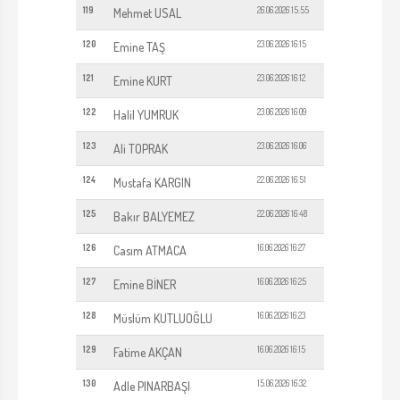
119
26.06.2026 15:55
Mehmet USAL
120
23.06.2026 16:15
Emine TAŞ
121
23.06.2026 16:12
Emine KURT
122
23.06.2026 16:09
Halil YUMRUK
123
23.06.2026 16:06
Ali TOPRAK
124
22.06.2026 16:51
Mustafa KARGIN
125
22.06.2026 16:48
Bakır BALYEMEZ
126
16.06.2026 16:27
Casım ATMACA
127
16.06.2026 16:25
Emine BİNER
128
16.06.2026 16:23
Müslüm KUTLUOĞLU
129
16.06.2026 16:15
Fatime AKÇAN
130
15.06.2026 16:32
Adle PINARBAŞI