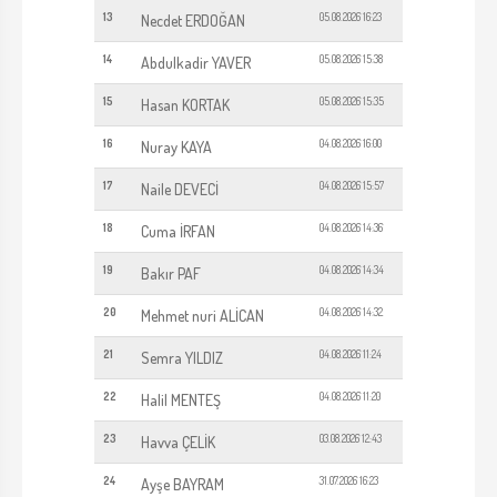
13
05.08.2026 16:23
Necdet ERDOĞAN
14
05.08.2026 15:38
Abdulkadir YAVER
15
05.08.2026 15:35
Hasan KORTAK
16
04.08.2026 16:00
Nuray KAYA
17
04.08.2026 15:57
Naile DEVECİ
18
04.08.2026 14:36
Cuma İRFAN
19
04.08.2026 14:34
Bakır PAF
20
04.08.2026 14:32
Mehmet nuri ALİCAN
21
04.08.2026 11:24
Semra YILDIZ
22
04.08.2026 11:20
Halil MENTEŞ
23
03.08.2026 12:43
Havva ÇELİK
24
31.07.2026 16:23
Ayşe BAYRAM