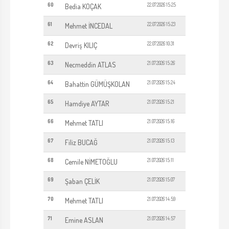
60
22.07.2026 15:25
Bedia KOÇAK
61
22.07.2026 15:23
Mehmet İNCEDAL
62
22.07.2026 10:31
Devriş KILIÇ
63
21.07.2026 15:26
Necmeddin ATLAS
64
21.07.2026 15:24
Bahattin GÜMÜŞKOLAN
65
21.07.2026 15:21
Hamdiye AYTAR
66
21.07.2026 15:16
Mehmet TATLI
67
21.07.2026 15:13
Filiz BUCAĞ
68
21.07.2026 15:11
Cemile NİMETOĞLU
69
21.07.2026 15:07
Şaban ÇELİK
70
21.07.2026 14:59
Mehmet TATLI
71
21.07.2026 14:57
Emine ASLAN