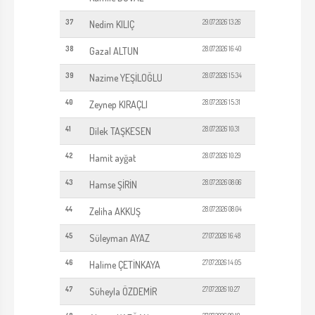
37
29.07.2026 13:26
Nedim KILIÇ
38
28.07.2026 16:40
Gazal ALTUN
39
28.07.2026 15:34
Nazime YEŞİLOĞLU
40
28.07.2026 15:31
Zeynep KIRAÇLI
41
28.07.2026 10:31
Dilek TAŞKESEN
42
28.07.2026 10:29
Hamit ayğat
43
28.07.2026 08:06
Hamse ŞİRİN
44
28.07.2026 08:04
Zeliha AKKUŞ
45
27.07.2026 16:48
Süleyman AYAZ
46
27.07.2026 14:05
Halime ÇETİNKAYA
47
27.07.2026 10:27
Süheyla ÖZDEMİR