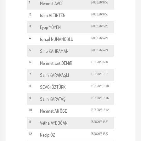
1
07.08.2026 16:58
Mehmet AVCI
2
07.08.2026 16:56
İslim ALTINTEN
3
07.08.2026 15:25
Eyüp YÖYEN
4
07.08.2026 14:27
İsmail NUMANOĞLU
5
07.08.2026 14:24
Sino KAHRAMAN
6
06.08.2026 16:34
Mehmet sait DEMİR
7
06.08.2026 15:51
Salih KARAKAŞLI
8
06.08.2026 15:48
SEVGİ ÖZTÜRK
9
06.08.2026 15:46
Salih KARATAŞ
10
06.08.2026 15:42
Mehmet Ali ÖGE
11
05.08.2026 16:39
Vetha AYDOĞAN
12
05.08.2026 16:37
Necip ÖZ