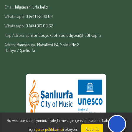
Email:
bilgi@sanliurfa.bel.tr
Whatasapp:
0 (414) 153 00 00
Whatasapp:
0 (414) 316 08 62
Kep Adresi:
sanliurfabuyuksehirbelediyesi@hs01.kep.tr
Adres:
Bamyasuyu Mahallesi 154. Sokak No:2
Haliliye / Şanlıurfa
Bu web sitesi, deneyiminizi iyileştirmek için çerezler kullanır. Daha fazla bilgi
için
çerez politikamızı
okuyun.
Kabul Et