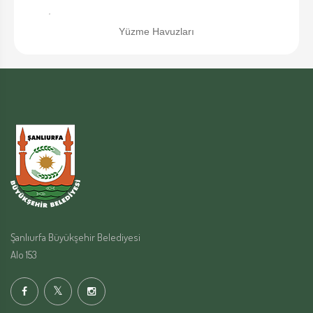
Yüzme Havuzları
Şanlıurfa Büyükşehir Belediyesi
Alo 153