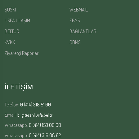
ŞUSKİ
WEBMAİL
URFA ULAŞIM
EBYS
BELTUR
BAĞLANTILAR
KVKK
QDMS
Ziyaretçi Raporları
İLETİŞİM
Telefon:
0 (414) 318 51 00
Email:
bilgi@sanliurfa.bel.tr
Whatasapp:
0 (414) 153 00 00
Whatasapp:
0 (414) 316 08 62